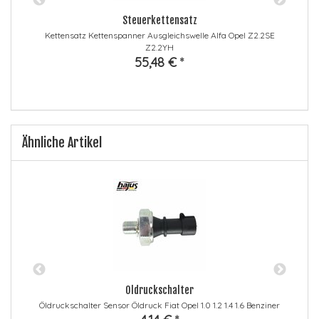
Steuerkettensatz
Kettensatz Kettenspanner Ausgleichswelle Alfa Opel Z2.2SE
N
Z2.2YH
55,48 €
*
Ähnliche Artikel
Öldruckschalter
sa
Öldruckschalter Sensor Öldruck Fiat Opel 1.0 1.2 1.4 1.6 Benziner
L