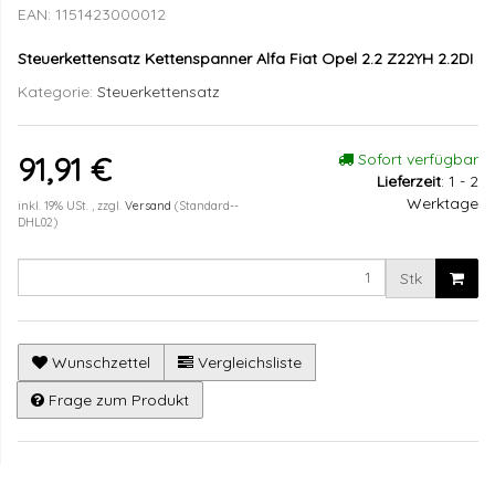
EAN:
1151423000012
Steuerkettensatz Kettenspanner Alfa Fiat Opel 2.2 Z22YH 2.2DI
Kategorie:
Steuerkettensatz
Sofort verfügbar
91,91 €
Lieferzeit
:
1 - 2
Werktage
inkl. 19% USt. , zzgl.
Versand
(Standard--
DHL02)
Stk
Wunschzettel
Vergleichsliste
Frage zum Produkt