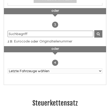
oder
3
z.B.
Eurocode
oder
Originalteilenummer
oder
4
Steuerkettensatz