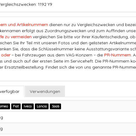
ergleichszwecken: 1192 Y9
ern und Artikelnummern
dienen nur zu Vergleichszwecken und bezeich
nnamen erfolgt aus Zuordnungszwecken und zum Auffinden unserer
fe zu vermeiden
vergleichen Sie bitte vor Ihrer Kaufentscheidung, o
eichen Sie Ihr Teil mit unseren Fotos und den gelisteten Artikelnummer
ken Sie, dass die Schlüsselnummer keine Ausstattungsvariante schl
 oder
− bei Fahrzeugen aus dem VAG-Konzern − die
PR-Nummern
. 
s und auch auf der ersten Seite im Serviceheft. Die PR-Nummern ko
der Ersatzteilbestellung. Findet sich die von uns genannte PR-Numme
 verfügbar
Verwendungen
Romeo
Fiat
Iveco
Lancia
Saab
Kg
g