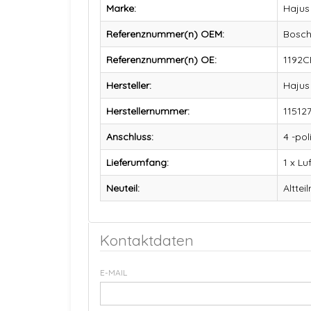
Marke:
Hajus
Referenznummer(n) OEM:
Bosch
Referenznummer(n) OE:
1192C
Hersteller:
Hajus
Herstellernummer:
11512
Anschluss:
4 -pol
Lieferumfang:
1 x L
Neuteil:
Alttei
Kontaktdaten
E-MAIL