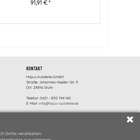
91,91 €
*
KONTAKT
Hajus Autoteile GmbH
Straße: Johannes-Kepler-Str. 5
Ort: 28816 Stuhr
Telefon: 0421 - 830 194 140
E-Mail:
info@hajus-autoteile.de
 Dritte verarbeiten.
Drittanbeiter zuzustimmen.