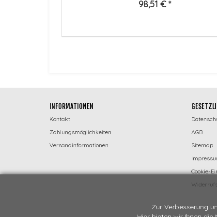
98,51 €
*
INFORMATIONEN
GESETZLI
Kontakt
Datensch
Zahlungsmöglichkeiten
AGB
Versandinformationen
Sitemap
Impress
Cookie-Ei
Widerrufs
Zur Verbesserung un
Hier bieten wir Ihnen die