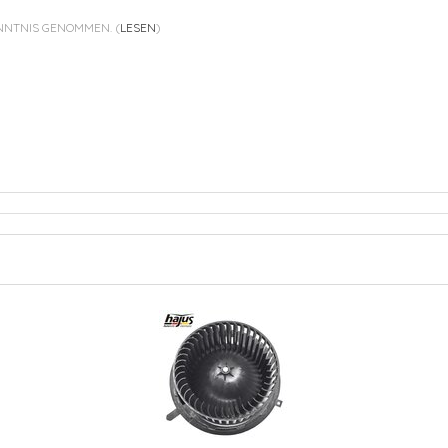
ENNTNIS GENOMMEN.
(
LESEN
)