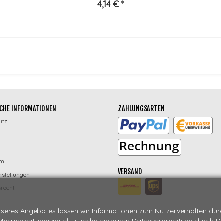
4,14 €
*
CHE INFORMATIONEN
ZAHLUNGSARTEN
utz
um
VERSAND
nstellungen
recht
seres Angebotes lassen wir Informationen zum Nutzerverhalten durch
 Möglichkeit, individuell zu jeder einzelnen Datenverarbeitung durch 