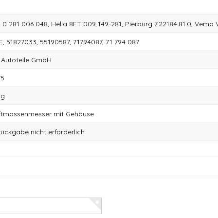
 0 281 006 048, Hella 8ET 009 149-281, Pierburg 7.22184.81.0, Vemo
E, 51827033, 55190587, 71794087, 71 794 087
 Autoteile GmbH
75
ig
uftmassenmesser mit Gehäuse
lrückgabe nicht erforderlich