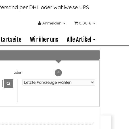
- Versand per DHL oder wahlweise UPS
Anmelden
0,00 €
Startseite
Wir über uns
Alle Artikel
4