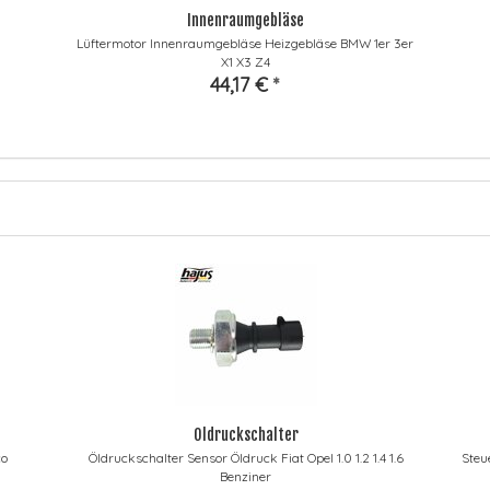
Innenraumgebläse
Lüftermotor Innenraumgebläse Heizgebläse BMW 1er 3er
X1 X3 Z4
44,17 €
*
Öldruckschalter
co
Öldruckschalter Sensor Öldruck Fiat Opel 1.0 1.2 1.4 1.6
Steu
Benziner