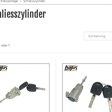
chliessanlage
Schliesszylinder
hliesszylinder
1
von 1