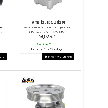
Hydraulikpumpe, Lenkung
el
Servopumpe Hydraulikpumpe Volvo
 A
S60 I C70 I V70 I II S70 S80 I
68,02 €
*
Sofort verfügbar
Lieferzeit: 1 - 2 Werktage
orb
In den Warenkorb