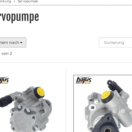
enkung
Servopumpe
rvopumpe
ltern nach
1
von 2