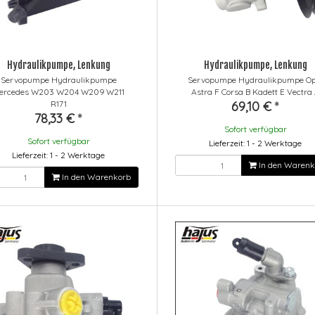
Hydraulikpumpe, Lenkung
Hydraulikpumpe, Lenkung
Servopumpe Hydraulikpumpe
Servopumpe Hydraulikpumpe Op
ercedes W203 W204 W209 W211
Astra F Corsa B Kadett E Vectra
R171
69,10 €
*
78,33 €
*
Sofort verfügbar
Sofort verfügbar
Lieferzeit: 1 - 2 Werktage
Lieferzeit: 1 - 2 Werktage
In den Warenk
In den Warenkorb