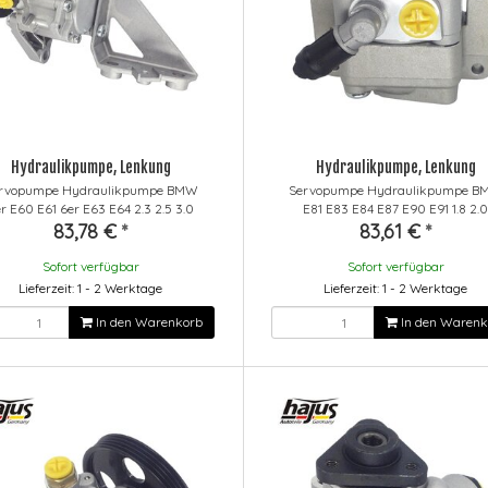
Hydraulikpumpe, Lenkung
Hydraulikpumpe, Lenkung
rvopumpe Hydraulikpumpe BMW
Servopumpe Hydraulikpumpe B
r E60 E61 6er E63 E64 2.3 2.5 3.0
E81 E83 E84 E87 E90 E91 1.8 2.
83,78 €
*
83,61 €
*
Sofort verfügbar
Sofort verfügbar
Lieferzeit: 1 - 2 Werktage
Lieferzeit: 1 - 2 Werktage
In den Warenkorb
In den Warenk