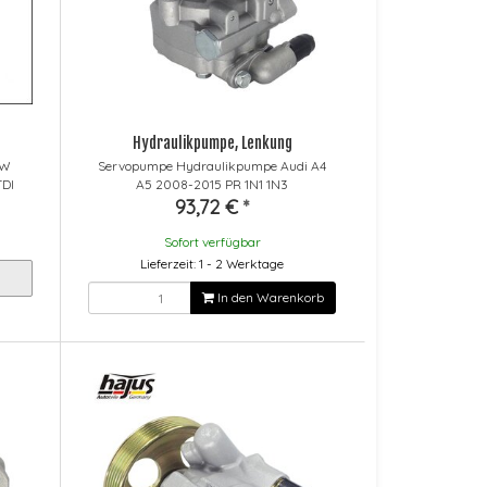
Hydraulikpumpe, Lenkung
VW
Servopumpe Hydraulikpumpe Audi A4
TDI
A5 2008-2015 PR 1N1 1N3
93,72 €
*
Sofort verfügbar
Lieferzeit: 1 - 2 Werktage
In den Warenkorb