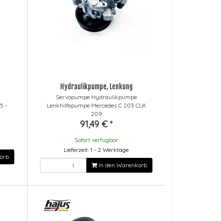
Hydraulikpumpe, Lenkung
Servopumpe Hydraulikpumpe
5 -
Lenkhilfepumpe Mercedes C 203 CLK
209
91,49 €
*
Sofort verfügbar
Lieferzeit: 1 - 2 Werktage
orb
In den Warenkorb