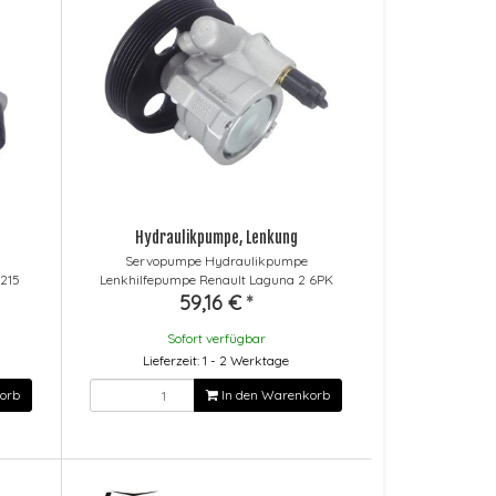
Hydraulikpumpe, Lenkung
Servopumpe Hydraulikpumpe
215
Lenkhilfepumpe Renault Laguna 2 6PK
59,16 €
*
Sofort verfügbar
Lieferzeit: 1 - 2 Werktage
orb
In den Warenkorb