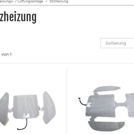
eizungs- / Lüftungsanlage
Sitzheizung
tzheizung
1
von 1