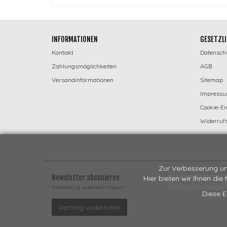
INFORMATIONEN
GESETZLI
Kontakt
Datensch
Zahlungsmöglichkeiten
AGB
Versandinformationen
Sitemap
Impress
Cookie-Ei
Widerrufs
Zur Verbesserung un
Newsletter abonnieren
Hier bieten wir Ihnen die
EMAIL-
ADRESSE
Abmeldung jederzeit möglich
Diese E
Vertrag widerrufen