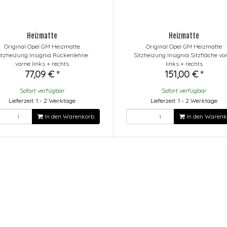
Heizmatte
Heizmatte
Original Opel GM Heizmatte
Original Opel GM Heizmatte
itzheizung Insignia Rückenlehne
Sitzheizung Insignia Sitzfläche vo
vorne links + rechts
links + rechts
77,09 €
*
151,00 €
*
Sofort verfügbar
Sofort verfügbar
Lieferzeit: 1 - 2 Werktage
Lieferzeit: 1 - 2 Werktage
In den Warenkorb
In den Warenk