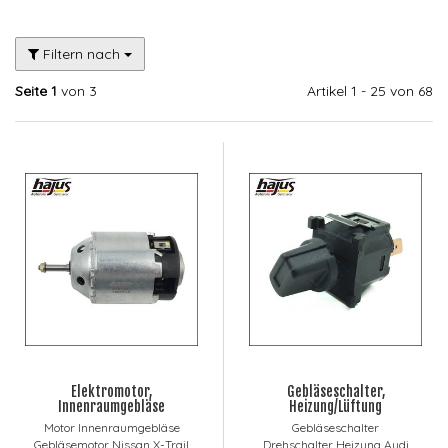
Filtern nach
Seite 1
von 3
Artikel 1 - 25 von 68
Elektromotor,
Gebläseschalter,
Innenraumgebläse
Heizung/Lüftung
Motor Innenraumgebläse
Gebläseschalter
Gebläsemotor Nissan X-Trail
Drehschalter Heizung Audi