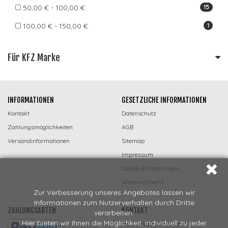
50,00 € - 100,00 €
15
100,00 € - 150,00 €
1
Für KFZ Marke
INFORMATIONEN
GESETZLICHE INFORMATIONEN
Kontakt
Datenschutz
Zahlungsmöglichkeiten
AGB
Versandinformationen
Sitemap
Impressum
Cookie-Einstellungen
Widerrufsrecht
Zur Verbesserung unseres Angebotes lassen wir
Informationen zum Nutzerverhalten durch Dritte
ZAHLUNGSARTEN
KONTAKT
verarbeiten.
Hier bieten wir Ihnen die Möglichkeit, individuell zu jeder
Hajus Autoteile GmbH