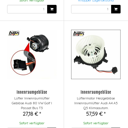
Sofort verfügbar
knapper Lagerbestand
Innenraumgebläse
Innenraumgebläse
Lüfter Innenraumlüfter
Lüftermotor Heizgebläse
Gebläse Audi 80 VW Golf I
Innenraumlüfter Audi A4 A5
Passat Bus T3
Q5 Klimaautom.
27,18 €
*
57,59 €
*
Sofort verfügbar
Sofort verfügbar