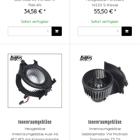
Polo 6N
W220 S-Klasse
34,58 €
*
55,50 €
*
Sofort verfügbar
Sofort verfügbar
Innenraumgebläse
Innenraumgebläse
Heizgebläse
Innenraumgebläse
Innenraumgebläse Audi A6
Gebläsemotor VW Multivan
4F2 4F5 mit Klimaautomatik
Transporter T5 T6