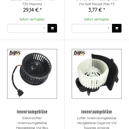
T30 Maxima
VW Golf Passat Polo T3
29,14 €
*
3,77 €
*
Sofort verfügbar
Sofort verfügbar
Innenraumgebläse
Innenraumgebläse
Elektrolüfter
Lüfter Innenraumgebläse
Innenraumgebläse
Heizgebläse Cayenne VW
Heizgebläse VW Bus
Touareg Amarok