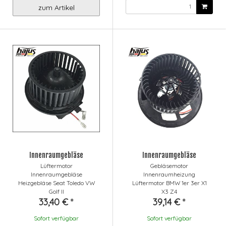
zum Artikel
Innenraumgebläse
Innenraumgebläse
Lüftermotor
Gebläsemotor
Innenraumgebläse
Innenraumheizung
Heizgebläse Seat Toledo VW
Lüftermotor BMW 1er 3er X1
Golf II
X3 Z4
33,40 €
*
39,14 €
*
Sofort verfügbar
Sofort verfügbar