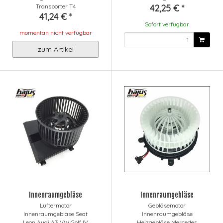
Transporter T4
42,25 €
*
41,24 €
*
Sofort verfügbar
momentan nicht verfügbar
zum Artikel
Innenraumgebläse
Innenraumgebläse
Lüftermotor
Gebläsemotor
Innenraumgebläse Seat
Innenraumgebläse
Leon Audi A3 VW Golf IV
Heizgebläse Mercedes