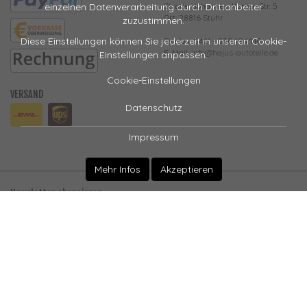
Straße: Johannes-Kepler-Str. 5
einzelnen Datenverarbeitung durch Drittanbeiter
Ort: 28816 Stuhr
zuzustimmen.
Diese Einstellungen können Sie jederzeit in unseren Cookie-
Telefon: 0421 - 830 194 140
E-Mail:
info@hajus-autoteile.de
Einstellungen anpassen.
Cookie-Einstellungen
VERSAND
Datenschutz
Impressum
Mehr Infos
Akzeptieren
Newsletter abonnieren
Abmeldung jederzeit möglich
EMAIL-
abonnieren
ADRESSE
Vertrag widerrufen
*
Alle Preise inkl. gesetzlicher USt., zzgl.
Versand