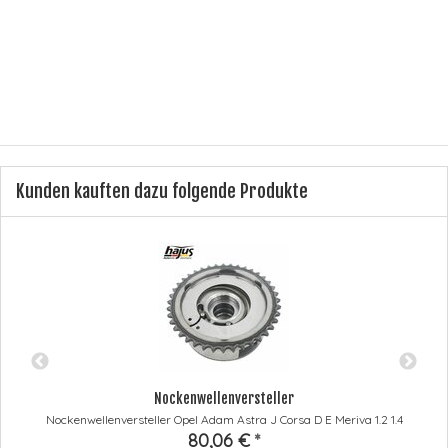
Herstellernummer:
1151159
Lieferumfang:
1 x Ölpumpe
Kunden kauften dazu folgende Produkte
Nockenwellenversteller
Nockenwellenversteller Opel Adam Astra J Corsa D E Meriva 1.2 1.4
80,06 €
*