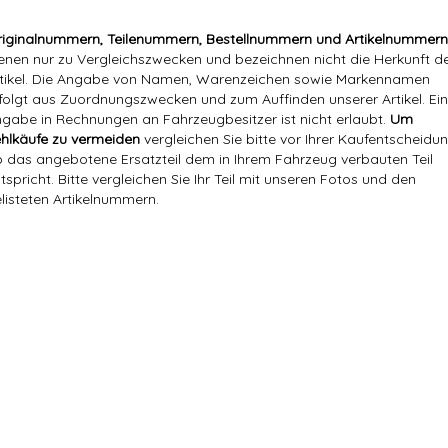
iginalnummern, Teilenummern, Bestellnummern und Artikelnummern
enen nur zu Vergleichszwecken und bezeichnen nicht die Herkunft d
tikel. Die Angabe von Namen, Warenzeichen sowie Markennamen
folgt aus Zuordnungszwecken und zum Auffinden unserer Artikel. Ei
gabe in Rechnungen an Fahrzeugbesitzer ist nicht erlaubt.
Um
hlkäufe zu vermeiden
vergleichen Sie bitte vor Ihrer Kaufentscheidun
 das angebotene Ersatzteil dem in Ihrem Fahrzeug verbauten Teil
tspricht. Bitte vergleichen Sie Ihr Teil mit unseren Fotos und den
listeten Artikelnummern.
Versandgewicht:
1,65 Kg
Artikelgewicht:
1,40
Kg
Marke:
Hajus
Referenznummer(n) OEM:
03D 115 105G
Referenznummer(n) OE:
03D 115 105G,
Hersteller:
Hajus Autoteile GmbH