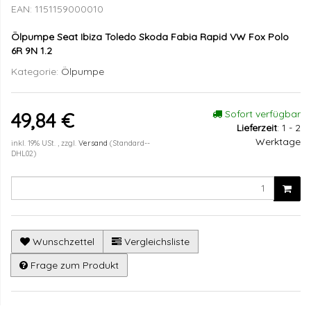
EAN:
1151159000010
Ölpumpe Seat Ibiza Toledo Skoda Fabia Rapid VW Fox Polo
6R 9N 1.2
Kategorie:
Ölpumpe
Sofort verfügbar
49,84 €
Lieferzeit
:
1 - 2
Werktage
inkl. 19% USt. , zzgl.
Versand
(Standard--
DHL02)
Wunschzettel
Vergleichsliste
Frage zum Produkt