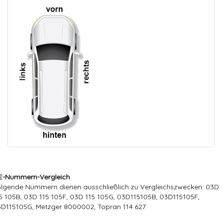
E-Nummern-Vergleich
lgende Nummern dienen ausschließlich zu Vergleichszwecken: 03D
5 105B, 03D 115 105F, 03D 115 105G, 03D115105B, 03D115105F,
D115105G, Metzger 8000002, Topran 114 627