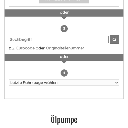
oder
3
z.B.
Eurocode
oder
Originalteilenummer
oder
4
Ölpumpe