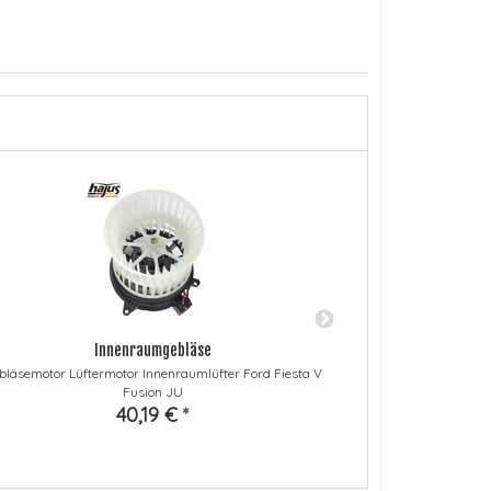
Innenraumgebläse
Schlauc
bläsemotor Lüftermotor Innenraumlüfter Ford Fiesta V
Entlüftungsschlau
Fusion JU
40,19 €
*