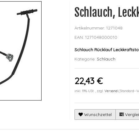
Schlauch, Leck
Artikelnummer:
1271048
EAN:
1271048000010
Schlauch Rücklauf Leckkraftst
Kategorie:
Schlauch
22,43 €
inkl. 19% USt. , zzgl.
Versand
(Standard--
Wunschzettel
Verglei