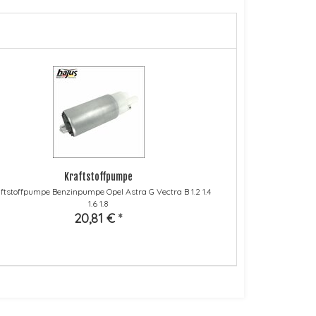
Kraftstoffpumpe
ftstoffpumpe Benzinpumpe Opel Astra G Vectra B 1.2 1.4
1.6 1.8
20,81 €
*