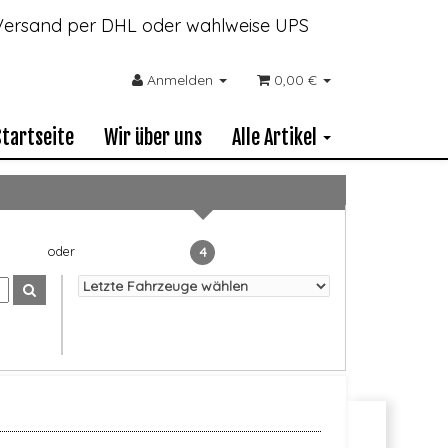
- Versand per DHL oder wahlweise UPS
Anmelden
0,00 €
Startseite
Wir über uns
Alle Artikel
4