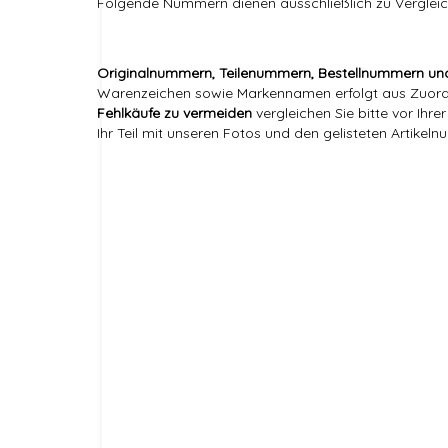
Folgende Nummern dienen ausschließlich zu Vergleic
Originalnummern, Teilenummern, Bestellnummern un
Warenzeichen sowie Markennamen erfolgt aus Zuordnu
Fehlkäufe zu vermeiden
vergleichen Sie bitte vor Ihr
Ihr Teil mit unseren Fotos und den gelisteten Artikel
Markenname:
Referenznummer(n) OEM:
Versandgewicht:
Artikelgewicht:
Marke:
Referenznummer(n) OEM:
Referenznummer(n) OE:
Hersteller: