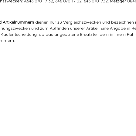
hszwecken: A646 070 17 32, 646 070 17 32, 646 0701732, Metzger 08
d Artikelnummern
dienen nur zu Vergleichszwecken und bezeichnen n
ngszwecken und zum Auffinden unserer Artikel. Eine Angabe in Rec
er Kaufentscheidung, ob das angebotene Ersatzteil dem in Ihrem Fahrz
nummern.
Hajus
646 070 17 32
A646 070 17 32, 646 070 17 32, 646 0701732, Metzger 0840073
0,15 Kg
0,07
Kg
Hajus
646 070 17 32
646 070 17 32,
Hajus Autoteile GmbH