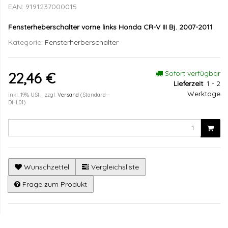
EAN:
9191237000015
Fensterheberschalter vorne links Honda CR-V III Bj. 2007-2011
Kategorie:
Fensterherberschalter
Sofort verfügbar
22,46 €
Lieferzeit
:
1 - 2
Werktage
inkl. 19% USt. , zzgl.
Versand
(Standard--
DHL01)
Wunschzettel
Vergleichsliste
Frage zum Produkt