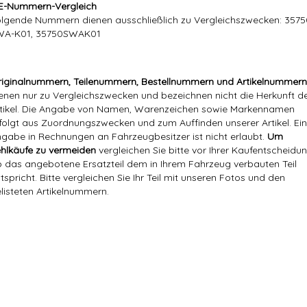
E-Nummern-Vergleich
lgende Nummern dienen ausschließlich zu Vergleichszwecken: 3575
WA-K01, 35750SWAK01
iginalnummern, Teilenummern, Bestellnummern und Artikelnummern
enen nur zu Vergleichszwecken und bezeichnen nicht die Herkunft d
tikel. Die Angabe von Namen, Warenzeichen sowie Markennamen
folgt aus Zuordnungszwecken und zum Auffinden unserer Artikel. Ei
gabe in Rechnungen an Fahrzeugbesitzer ist nicht erlaubt.
Um
hlkäufe zu vermeiden
vergleichen Sie bitte vor Ihrer Kaufentscheidun
 das angebotene Ersatzteil dem in Ihrem Fahrzeug verbauten Teil
tspricht. Bitte vergleichen Sie Ihr Teil mit unseren Fotos und den
listeten Artikelnummern.
Versandgewicht:
0,24 Kg
Artikelgewicht:
0,16
Kg
Referenznummer(n) OEM:
35750-SWA-K01
Marke:
Hajus