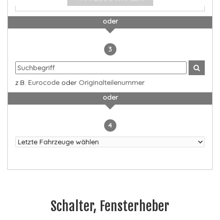
oder
3
z.B.
Eurocode
oder
Originalteilenummer
oder
4
Schalter, Fensterheber