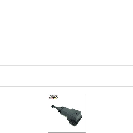
ENNTNIS GENOMMEN.
(
LESEN
)