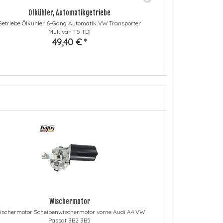
Ölkühler, Automatikgetriebe
Getriebe Ölkühler 6-Gang Automatik VW Transporter
Heizungsrohr He
Multivan T5 TDI
49,40 €
*
Wischermotor
ischermotor Scheibenwischermotor vorne Audi A4 VW
Passat 3B2 3B5