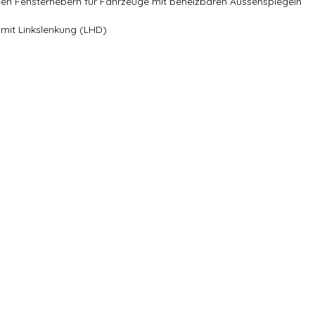
chen Fensterhebern für Fahrzeuge mit beheizbaren Aussenspiegeln
 mit Linkslenkung (LHD)