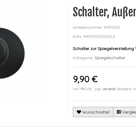
Schalter, Auße
Artikelnummer:
9491001
EAN:
9491001000013
Schalter zur Spiegelverstellung
Kategorie:
Spiegelschalter
9,90 €
inkl. 19% USt. , zzgl.
Versand
(Standard--
Wunschzettel
Verglei