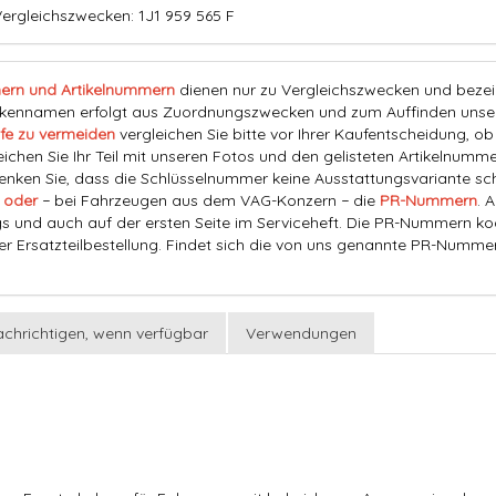
ergleichszwecken: 1J1 959 565 F
ern und Artikelnummern
dienen nur zu Vergleichszwecken und bezeich
nnamen erfolgt aus Zuordnungszwecken und zum Auffinden unserer
fe zu vermeiden
vergleichen Sie bitte vor Ihrer Kaufentscheidung, o
eichen Sie Ihr Teil mit unseren Fotos und den gelisteten Artikelnummer
ken Sie, dass die Schlüsselnummer keine Ausstattungsvariante schl
 oder
− bei Fahrzeugen aus dem VAG-Konzern − die
PR-Nummern
. 
s und auch auf der ersten Seite im Serviceheft. Die PR-Nummern ko
der Ersatzteilbestellung. Findet sich die von uns genannte PR-Numme
chrichtigen, wenn verfügbar
Verwendungen