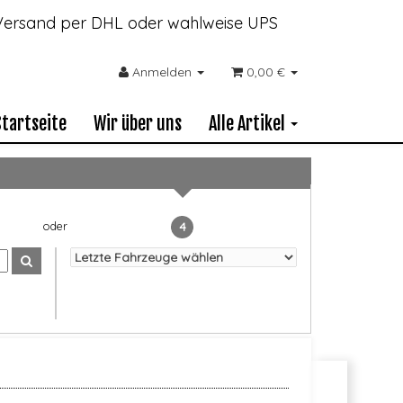
- Versand per DHL oder wahlweise UPS
Anmelden
0,00 €
Startseite
Wir über uns
Alle Artikel
4