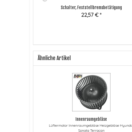
elbehälter
Schalter, Feststellbremsbetätigung
ter 1.4 Bar Dacia
22,57 €
*
Ähnliche Artikel
Innenraumgebläse
Lüftermotor Innenraumgebläse Heizgebläse Hyunda
Sonata Terracan