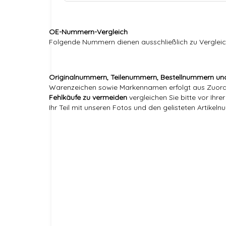
OE-Nummern-Vergleich
Folgende Nummern dienen ausschließlich zu Vergleic
Originalnummern, Teilenummern, Bestellnummern un
Warenzeichen sowie Markennamen erfolgt aus Zuordnu
Fehlkäufe zu vermeiden
vergleichen Sie bitte vor Ihr
Ihr Teil mit unseren Fotos und den gelisteten Artikel
Markenname:
Referenznummer(n) OEM:
Versandgewicht:
Artikelgewicht:
Marke:
Referenznummer(n) OEM: