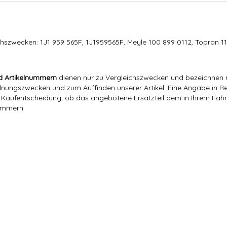
hszwecken: 1J1 959 565F, 1J1959565F, Meyle 100 899 0112, Topran 
d Artikelnummern
dienen nur zu Vergleichszwecken und bezeichnen n
ngszwecken und zum Auffinden unserer Artikel. Eine Angabe in Rec
er Kaufentscheidung, ob das angebotene Ersatzteil dem in Ihrem Fahrz
nummern.
Hajus
1J1 959 565F
1J1 959 565F, 1J1959565F, Meyle 100 899 0112, Topran 114 284, Vemo V10-73-00
0,14 Kg
0,12
Kg
Hajus
1J1 959 565F