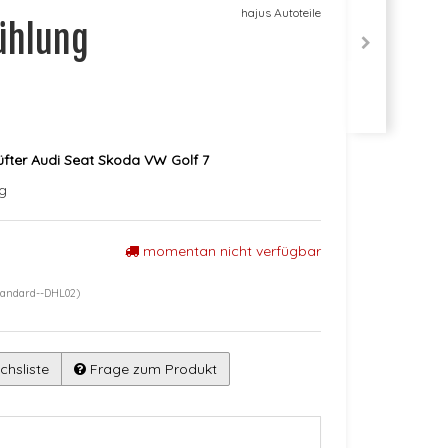
hajus Autoteile
ühlung
rlüfter Audi Seat Skoda VW Golf 7
ng
momentan nicht verfügbar
tandard--DHL02)
chsliste
Frage zum Produkt