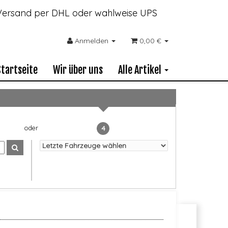
- Versand per DHL oder wahlweise UPS
Anmelden
0,00 €
Startseite
Wir über uns
Alle Artikel
4