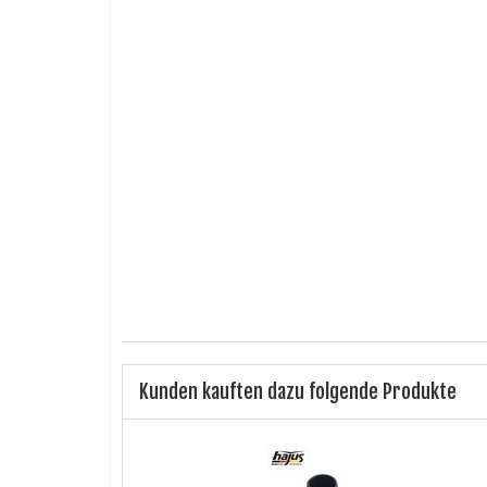
E-MAIL
ICH HABE DIE DATENSCHUTZERKLÄRUNG ZUR K
Ich bin kein Roboter.
CiNCaptcha
Benachrichtigung anfordern
Kunden kauften dazu folgende Produkte