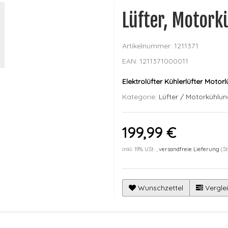
Lüfter, Motork
Artikelnummer:
1211371
EAN:
1211371000011
Elektrolüfter Kühlerlüfter Moto
Kategorie:
Lüfter / Motorkühlu
199,99 €
inkl. 19% USt. ,
versandfreie Lieferung
(S
Wunschzettel
Verglei