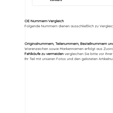
OE-Nummern-Vergleich
Folgende Nummern dienen ausschließlich zu Vergle
Originalnummern, Teilenummern, Bestellnummern un
Warenzeichen sowie Markennamen erfolgt aus Zuordnu
Fehlkäufe zu vermeiden
vergleichen Sie bitte vor Ihr
Ihr Teil mit unseren Fotos und den gelisteten Artikel
Markenname:
Referenznummer(n) OEM:
Versandgewicht:
Artikelgewicht:
Referenznummer(n) OEM: