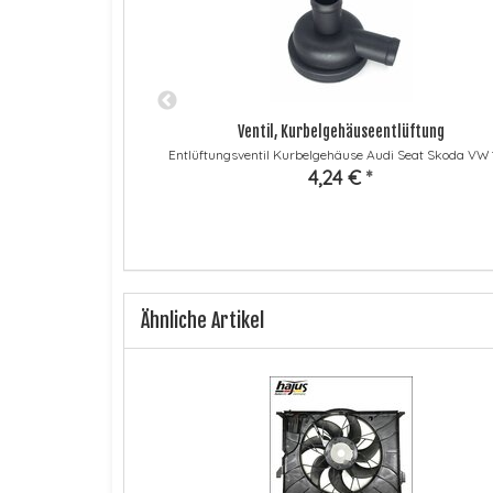
r
Ventil, Kurbelgehäuseentlüftung
2 Karmann Ghia bis
Entlüftungsventil Kurbelgehäuse Audi Seat Skoda VW 
4,24 €
*
Ähnliche Artikel