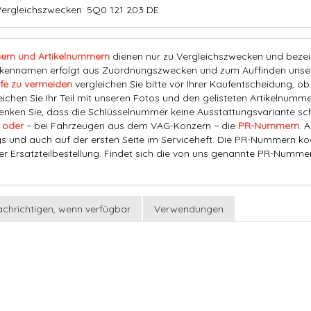
Vergleichszwecken: 5Q0 121 203 DE
ern und Artikelnummern
dienen nur zu Vergleichszwecken und bezeich
nnamen erfolgt aus Zuordnungszwecken und zum Auffinden unserer
fe zu vermeiden
vergleichen Sie bitte vor Ihrer Kaufentscheidung, o
eichen Sie Ihr Teil mit unseren Fotos und den gelisteten Artikelnummer
ken Sie, dass die Schlüsselnummer keine Ausstattungsvariante schl
 oder
− bei Fahrzeugen aus dem VAG-Konzern − die
PR-Nummern
. 
s und auch auf der ersten Seite im Serviceheft. Die PR-Nummern ko
der Ersatzteilbestellung. Findet sich die von uns genannte PR-Numme
chrichtigen, wenn verfügbar
Verwendungen