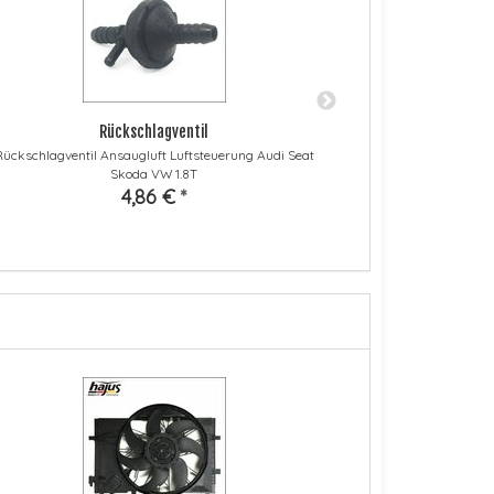
Rückschlagventil
L
Rückschlagventil Ansaugluft Luftsteuerung Audi Seat
Lager Schaltgetr
Skoda VW 1.8T
4,86 €
*