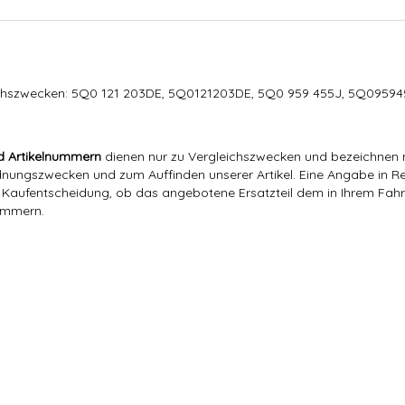
ichszwecken: 5Q0 121 203DE, 5Q0121203DE, 5Q0 959 455J, 5Q09594
d Artikelnummern
dienen nur zu Vergleichszwecken und bezeichnen n
ngszwecken und zum Auffinden unserer Artikel. Eine Angabe in Rec
er Kaufentscheidung, ob das angebotene Ersatzteil dem in Ihrem Fahrz
nummern.
Hajus
5Q0 121 203DE
5Q0 121 203DE, 5Q0121203DE, 5Q0 959 455J, 5Q0959455J
3,00 Kg
3,00
Kg
5Q0 121 203DE