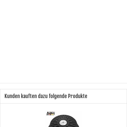
Referenznummer(n) OE:
1844 92,
Hersteller:
Hajus Autoteile GmbH
Herstellernummer:
1151205
Einbauposition:
rechts
Lieferumfang:
1 x hydraulisches Motorlager
Produkttyp:
Motorlager
Kunden kauften dazu folgende Produkte