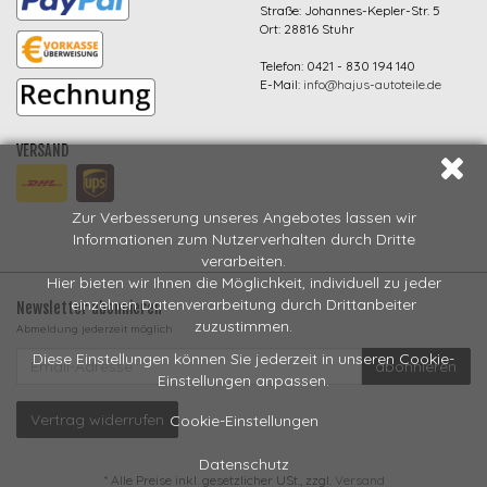
Straße: Johannes-Kepler-Str. 5
Ort: 28816 Stuhr
Telefon: 0421 - 830 194 140
E-Mail:
info@hajus-autoteile.de
VERSAND
Zur Verbesserung unseres Angebotes lassen wir
Informationen zum Nutzerverhalten durch Dritte
verarbeiten.
Hier bieten wir Ihnen die Möglichkeit, individuell zu jeder
einzelnen Datenverarbeitung durch Drittanbeiter
Newsletter abonnieren
zuzustimmen.
Abmeldung jederzeit möglich
EMAIL-
Diese Einstellungen können Sie jederzeit in unseren Cookie-
abonnieren
ADRESSE
Einstellungen anpassen.
Vertrag widerrufen
Cookie-Einstellungen
Datenschutz
*
Alle Preise inkl. gesetzlicher USt., zzgl.
Versand