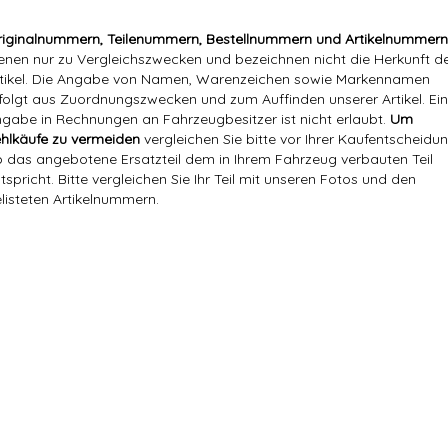
iginalnummern, Teilenummern, Bestellnummern und Artikelnummern
enen nur zu Vergleichszwecken und bezeichnen nicht die Herkunft d
tikel. Die Angabe von Namen, Warenzeichen sowie Markennamen
folgt aus Zuordnungszwecken und zum Auffinden unserer Artikel. Ei
gabe in Rechnungen an Fahrzeugbesitzer ist nicht erlaubt.
Um
hlkäufe zu vermeiden
vergleichen Sie bitte vor Ihrer Kaufentscheidun
 das angebotene Ersatzteil dem in Ihrem Fahrzeug verbauten Teil
tspricht. Bitte vergleichen Sie Ihr Teil mit unseren Fotos und den
listeten Artikelnummern.
Markenname:
Hajus
Referenznummer(n) OEM:
1844 92
1844 92, 184492, 184493, 1844 93, 96
Versandgewicht:
1,30 Kg
Artikelgewicht:
0,94
Kg
Marke:
Hajus
Referenznummer(n) OEM:
1844 92