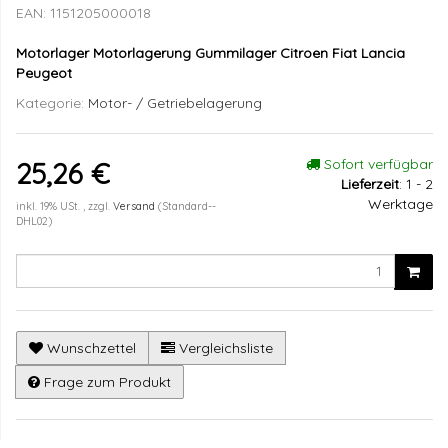
EAN:
1151205000018
Motorlager Motorlagerung Gummilager Citroen Fiat Lancia
Peugeot
Kategorie:
Motor- / Getriebelagerung
Sofort verfügbar
25,26 €
Lieferzeit
:
1 - 2
Werktage
inkl. 19% USt. , zzgl.
Versand
(Standard--
DHL02)
Wunschzettel
Vergleichsliste
Frage zum Produkt