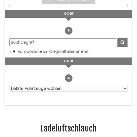
oder
3
z.B.
Eurocode
oder
Originalteilenummer
oder
4
Ladeluftschlauch