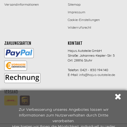
Versandinformationen
Sitemap
Impressum
Cookie-Einstellungen
Widerrufsrecht
ZAHLUNGSARTEN
KONTAKT
Hajus Autoteile GmbH
Straße: Johannes-Kepler-Str. 5
Ort: 28816 Stuhr
Telefon: 0421 - 830 194 140
E-Mail:
info@hajus-autoteile.de
VERSAND
Zur Verbesserung unseres Angebotes lassen wir
Informationen zum Nutzerverhalten durch Dritte
verarbeiten.
Hier bieten wir Ihnen die Möglichkeit, individuell zu jeder