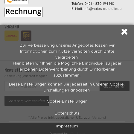
Telefon: 0421 - 830 194 140
E-Mail:
info@hajus-autoteile.de
VERSAND
Zur Verbesserung unseres Angebotes lassen wir
Informationen zum Nutzerverhalten durch Dritte
verarbeiten.
Hier bieten wir Ihnen die Möglichkeit, individuell zu jeder
einzelnen Datenverarbeitung durch Drittanbeiter
Newsletter abonnieren
zuzustimmen.
Abmeldung jederzeit möglich
EMAIL-
Diese Einstellungen können Sie jederzeit in unseren Cookie-
abonnieren
ADRESSE
Einstellungen anpassen.
Vertrag widerrufen
Cookie-Einstellungen
Datenschutz
*
Alle Preise inkl. gesetzlicher USt., zzgl.
Versand
Impressum
Powered by
JTL-Shop