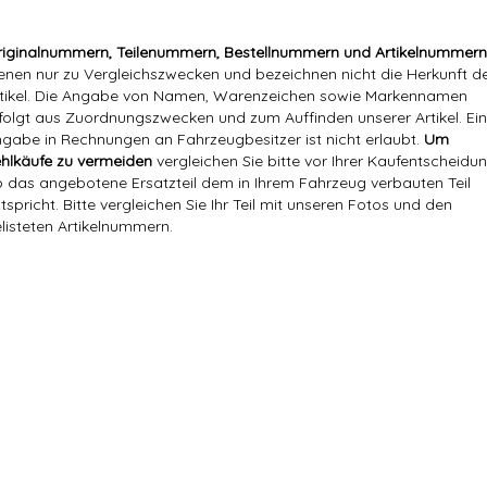
iginalnummern, Teilenummern, Bestellnummern und Artikelnummern
enen nur zu Vergleichszwecken und bezeichnen nicht die Herkunft d
tikel. Die Angabe von Namen, Warenzeichen sowie Markennamen
folgt aus Zuordnungszwecken und zum Auffinden unserer Artikel. Ei
gabe in Rechnungen an Fahrzeugbesitzer ist nicht erlaubt.
Um
hlkäufe zu vermeiden
vergleichen Sie bitte vor Ihrer Kaufentscheidun
 das angebotene Ersatzteil dem in Ihrem Fahrzeug verbauten Teil
tspricht. Bitte vergleichen Sie Ihr Teil mit unseren Fotos und den
listeten Artikelnummern.
Markenname:
Hajus
Referenznummer(n) OEM:
893 906 091E
893906091E, 893 906 091E, 1613
Versandgewicht:
1,17 Kg
Artikelgewicht:
1,00
Kg
Marke:
Hajus
Referenznummer(n) OEM:
893 906 091B, 893906091B, 893 9