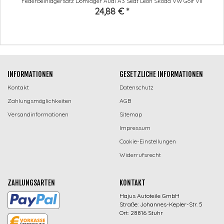
Federbeinlagersatz Domlager Audi A3 Seat Leon Skoda VW Golf VII
24,88 €
*
INFORMATIONEN
GESETZLICHE INFORMATIONEN
Kontakt
Datenschutz
Zahlungsmöglichkeiten
AGB
Versandinformationen
Sitemap
Impressum
Cookie-Einstellungen
Widerrufsrecht
ZAHLUNGSARTEN
KONTAKT
Hajus Autoteile GmbH
Straße: Johannes-Kepler-Str. 5
Ort: 28816 Stuhr