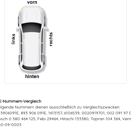
E-Nummern-Vergleich
lgende Nummern dienen ausschließlich zu Vergleichszwecken:
3906091E, 893 906 091E, 1613157, 6106539, 0020919701, 002 091 97 0
sch 0 580 464 125, Febi 29464, Hitachi 133380, Topran 104 364, Ve
30-09-0003