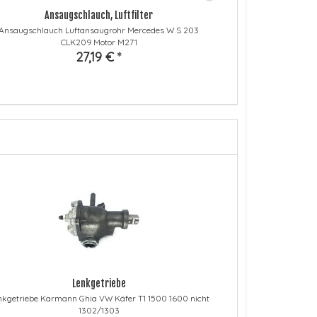
Ansaugschlauch, Luftfilter
Ausgl
Ansaugschlauch Luftansaugrohr Mercedes W S 203
CLK209 Motor M271
27,19 €
*
Lenkgetriebe
nkgetriebe Karmann Ghia VW Käfer T1 1500 1600 nicht
1302/1303