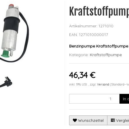
Kraftstoffpum
Artikelnummer:
1271010
EAN:
1271010000017
Benzinpumpe Kraftstoffpumpe
Kategorie:
Kraftstoffpumpe
46,34 €
inkl. 19% USt. , zzgl.
Versand
(Standard--
In
Wunschzettel
Verglei