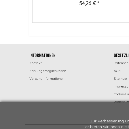
54,26 €
*
INFORMATIONEN
GESETZLI
Kontakt
Datensch
Zahlungsmöglichkeiten
AGB
Versandinformationen
Sitemap
Impress
Cookie-Ei
Widerrufs
Zur Verbesserung un
Hier bieten wir Ihnen die