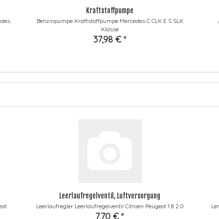
Kraftstoffpumpe
edes
Benzinpumpe Kraftstoffpumpe Mercedes C CLK E S SLK
Klasse
37,98 €
*
Leerlaufregelventil, Luftversorgung
eat
Leerlaufregler Leerlaufregelventil Citroen Peugeot 1.8 2.0
Le
7,70 €
*