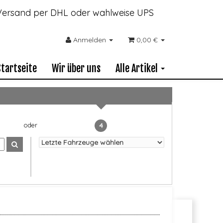
- Versand per DHL oder wahlweise UPS
Anmelden
0,00 €
Startseite
Wir über uns
Alle Artikel
4