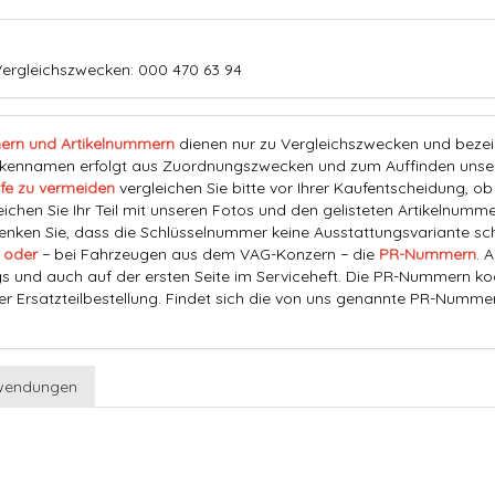
ergleichszwecken: 000 470 63 94
ern und Artikelnummern
dienen nur zu Vergleichszwecken und bezeich
nnamen erfolgt aus Zuordnungszwecken und zum Auffinden unserer
fe zu vermeiden
vergleichen Sie bitte vor Ihrer Kaufentscheidung, o
eichen Sie Ihr Teil mit unseren Fotos und den gelisteten Artikelnummer
ken Sie, dass die Schlüsselnummer keine Ausstattungsvariante schl
 oder
− bei Fahrzeugen aus dem VAG-Konzern − die
PR-Nummern
. 
s und auch auf der ersten Seite im Serviceheft. Die PR-Nummern ko
der Ersatzteilbestellung. Findet sich die von uns genannte PR-Numme
wendungen