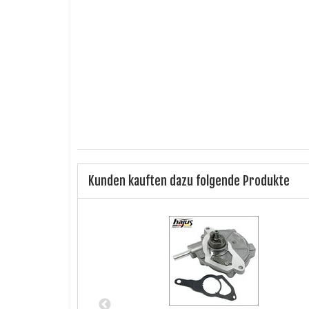
Lieferumfang:
1 x Kraftstoffpu
Betriebsart:
elektrisch
Produkttyp:
Kraftstoffpumpe
Steckeranschluss:
2 -polig
Kunden kauften dazu folgende Produkte