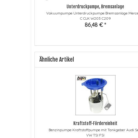
elle
Unterdruckpumpe, Bremsanlage
s A B C E M GLK SL
Vakuumpumpe Unterdruckpumpe Bremsanlage Merc
C CLK W203 C209
86,48 €
*
Ähnliche Artikel
Kraftstoff-Fördereinheit
Benzinpumpe Kraftstoffpumpe mit Tankgeber Audi S
VW TSI FSI