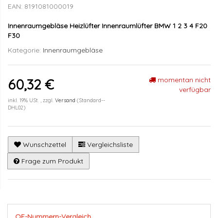
EAN:
8191081000019
Innenraumgebläse Heizlüfter Innenraumlüfter BMW 1 2 3 4 F20
F30
Kategorie:
Innenraumgebläse
momentan nicht
60,32 €
verfügbar
inkl. 19% USt. , zzgl.
Versand
(Standard--
DHL02)
Wunschzettel
Vergleichsliste
Frage zum Produkt
OE-Nummern-Vergleich