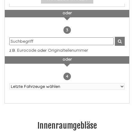
oder
3
z.B.
Eurocode
oder
Originalteilenummer
oder
4
Innenraumgebläse