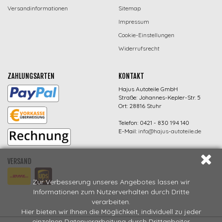
Versandinformationen
Sitemap
Impressum
Cookie-Einstellungen
Widerrufsrecht
ZAHLUNGSARTEN
KONTAKT
Hajus Autoteile GmbH
Straße: Johannes-Kepler-Str. 5
Ort: 28816 Stuhr
Telefon: 0421 - 830 194 140
E-Mail:
info@hajus-autoteile.de
VERSAND
Zur Verbesserung unseres Angebotes lassen wir
Informationen zum Nutzerverhalten durch Dritte
verarbeiten.
Hier bieten wir Ihnen die Möglichkeit, individuell zu jeder
einzelnen Datenverarbeitung durch Drittanbeiter