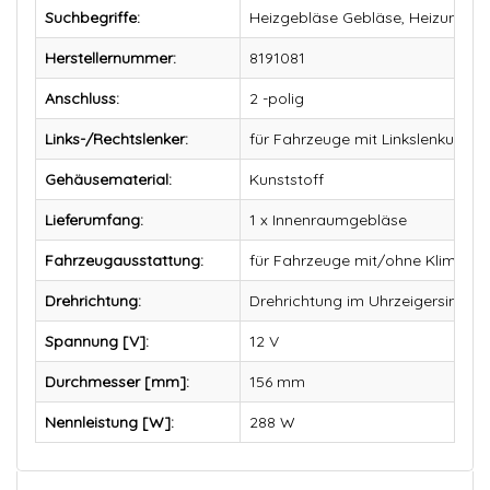
Suchbegriffe:
Heizgebläse Gebläse, Heizungsbe
Herstellernummer:
8191081
Anschluss:
2 -polig
Links-/Rechtslenker:
für Fahrzeuge mit Linkslenkung (
Gehäusematerial:
Kunststoff
Lieferumfang:
1 x Innenraumgebläse
Fahrzeugausstattung:
für Fahrzeuge mit/ohne Klimaan
Drehrichtung:
Drehrichtung im Uhrzeigersinn
Spannung [V]:
12 V
Durchmesser [mm]:
156 mm
Nennleistung [W]:
288 W