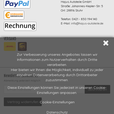
Hajus Autoteile GmbH
Straße: Johannes-Kepler-Str. 5
Ort: 28816 Stuhr
Telefon: 0421 - 830 194 140
E-Mail:
info@hajus-autoteile.de
VERSAND
Zur Verbesserung unseres Angebotes lassen wir
Informationen zum Nutzerverhalten durch Dritte
verarbeiten.
Hier bieten wir Ihnen die Möglichkeit, individuell zu jeder
einzelnen Datenverarbeitung durch Drittanbeiter
Newsletter abonnieren
zuzustimmen.
Abmeldung jederzeit möglich
EMAIL-
Diese Einstellungen können Sie jederzeit in unseren Cookie-
abonnieren
ADRESSE
Einstellungen anpassen.
Vertrag widerrufen
Cookie-Einstellungen
Datenschutz