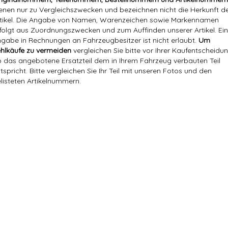
enen nur zu Vergleichszwecken und bezeichnen nicht die Herkunft d
tikel. Die Angabe von Namen, Warenzeichen sowie Markennamen
folgt aus Zuordnungszwecken und zum Auffinden unserer Artikel. Ei
gabe in Rechnungen an Fahrzeugbesitzer ist nicht erlaubt.
Um
hlkäufe zu vermeiden
vergleichen Sie bitte vor Ihrer Kaufentscheidun
 das angebotene Ersatzteil dem in Ihrem Fahrzeug verbauten Teil
tspricht. Bitte vergleichen Sie Ihr Teil mit unseren Fotos und den
listeten Artikelnummern.
Markenname:
Hajus
Referenznummer(n) OEM:
MR204853
MR204853, MR 204853, Blue Pr
Versandgewicht:
0,12 Kg
Artikelgewicht:
0,06
Kg
Marke:
Hajus
Referenznummer(n) OEM:
MR204853
Referenznummer(n) OE:
MR204853,