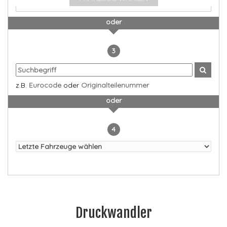
oder
3
z.B.
Eurocode
oder
Originalteilenummer
oder
4
Druckwandler