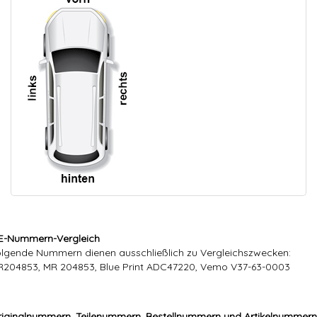
E-Nummern-Vergleich
lgende Nummern dienen ausschließlich zu Vergleichszwecken:
204853, MR 204853, Blue Print ADC47220, Vemo V37-63-0003
iginalnummern, Teilenummern, Bestellnummern und Artikelnummern