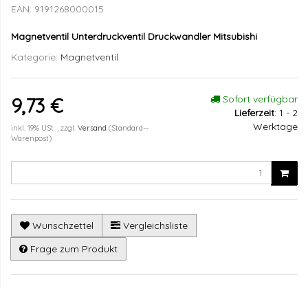
EAN:
9191268000015
Magnetventil Unterdruckventil Druckwandler Mitsubishi
Kategorie:
Magnetventil
Sofort verfügbar
9,73 €
Lieferzeit
:
1 - 2
Werktage
inkl. 19% USt. , zzgl.
Versand
(Standard--
Warenpost)
Wunschzettel
Vergleichsliste
Frage zum Produkt