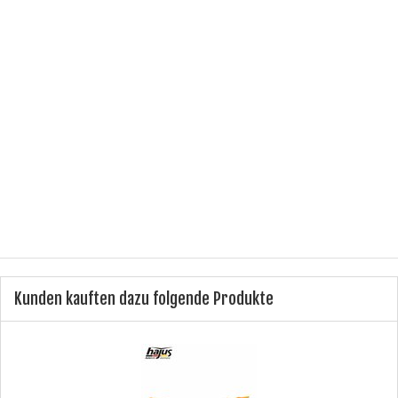
Hersteller:
Hajus Autoteile GmbH
Herstellernummer:
9191268
Anschluss:
2 -polig
Lieferumfang:
1 x Magnetventil Ladedruckregelve
Produktgruppe:
Magnetventil
Produkttyp:
Magnetventil
Kunden kauften dazu folgende Produkte