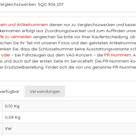
Vergleichszwecken: 5Q0 906 207
ern und Artikelnummern
dienen nur zu Vergleichszwecken und bezeich
nnamen erfolgt aus Zuordnungszwecken und zum Auffinden unserer
fe zu vermeiden
vergleichen Sie bitte vor Ihrer Kaufentscheidung, o
eichen Sie Ihr Teil mit unseren Fotos und den gelisteten Artikelnummer
ken Sie, dass die Schlüsselnummer keine Ausstattungsvariante schl
 oder
− bei Fahrzeugen aus dem VAG-Konzern − die
PR-Nummern
. 
s und auch auf der ersten Seite im Serviceheft. Die PR-Nummern ko
der Ersatzteilbestellung. Findet sich die von uns genannte PR-Numme
 verfügbar
Verwendungen
0,10 Kg
0,09
Kg
VW