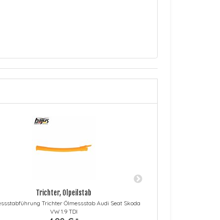
Trichter, Ölpeilstab
Ö
ssstabführung Trichter Ölmessstab Audi Seat Skoda
Ölleitung Ölschlauch
VW 1.9 TDI