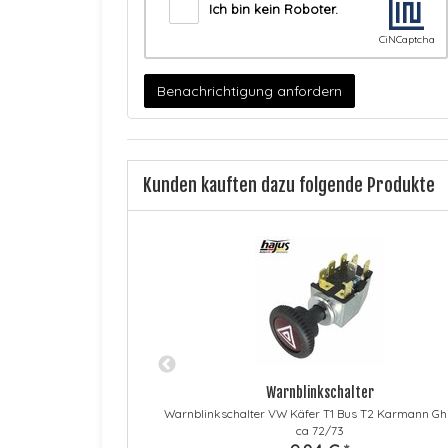
Ich bin kein Roboter.
CiNCaptcha
Benachrichtigung anfordern
Kunden kauften dazu folgende Produkte
ftstoff
Warnblinkschalter
f Mercedes C E 200CDI
Warnblinkschalter VW Käfer T1 Bus T2 Karmann Ghi
ca 72/73