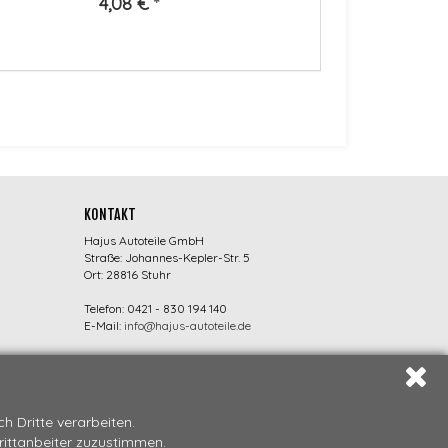
4,08 €
*
KONTAKT
Hajus Autoteile GmbH
Straße: Johannes-Kepler-Str. 5
Ort: 28816 Stuhr
Telefon: 0421 - 830 194 140
E-Mail:
info@hajus-autoteile.de
 Dritte verarbeiten.
Drittanbeiter zuzustimmen.