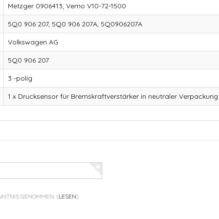
Metzger 0906413, Vemo V10-72-1500
5Q0 906 207, 5Q0 906 207A, 5Q0906207A
Volkswagen AG
5Q0 906 207
3 -polig
1 x Drucksensor für Bremskraftverstärker in neutraler Verpackung
ENNTNIS GENOMMEN.
(
LESEN
)