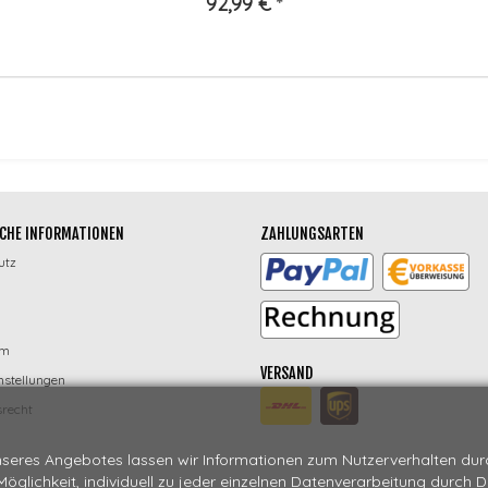
92,99 €
*
CHE INFORMATIONEN
ZAHLUNGSARTEN
utz
um
VERSAND
nstellungen
recht
seres Angebotes lassen wir Informationen zum Nutzerverhalten durch
 Möglichkeit, individuell zu jeder einzelnen Datenverarbeitung durch 