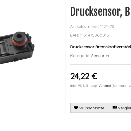
Drucksensor, 
Artikelnummer:
1151475
EAN:
1151475000015
Drucksensor Bremskraftverstär
Kategorie:
Sensoren
24,22 €
inkl. 19% USt. , zzgl.
Versand
(Standard--
Wunschzettel
Verglei