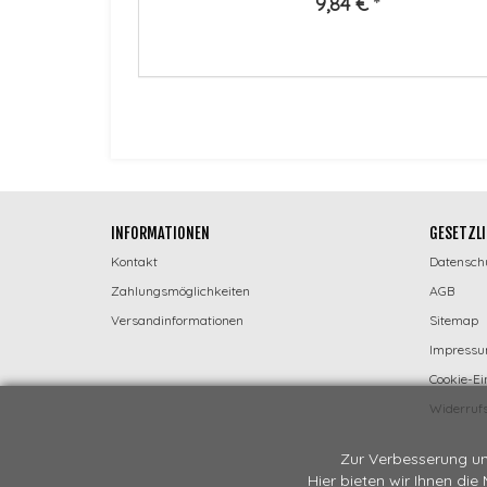
*
9,84 €
*
INFORMATIONEN
GESETZLI
Kontakt
Datensch
Zahlungsmöglichkeiten
AGB
Versandinformationen
Sitemap
Impress
Cookie-Ei
Widerrufs
Zur Verbesserung un
Hier bieten wir Ihnen die