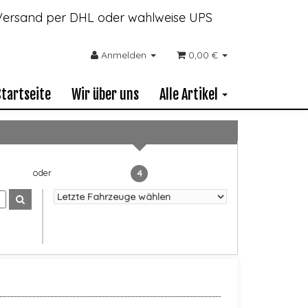
- Versand per DHL oder wahlweise UPS
Anmelden
0,00 €
Startseite
Wir über uns
Alle Artikel
4