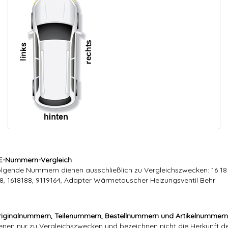
E-Nummern-Vergleich
lgende Nummern dienen ausschließlich zu Vergleichszwecken: 16 18
8, 1618188, 9119164, Adapter Wärmetauscher Heizungsventil Behr
iginalnummern, Teilenummern, Bestellnummern und Artikelnummern
enen nur zu Vergleichszwecken und bezeichnen nicht die Herkunft d