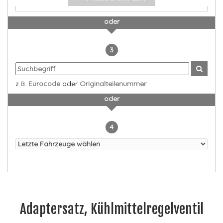
oder
3
z.B.
Eurocode
oder
Originalteilenummer
oder
4
Adaptersatz, Kühlmittelregelventil