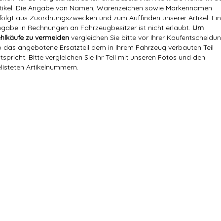
tikel. Die Angabe von Namen, Warenzeichen sowie Markennamen
folgt aus Zuordnungszwecken und zum Auffinden unserer Artikel. Ei
gabe in Rechnungen an Fahrzeugbesitzer ist nicht erlaubt.
Um
hlkäufe zu vermeiden
vergleichen Sie bitte vor Ihrer Kaufentscheidun
 das angebotene Ersatzteil dem in Ihrem Fahrzeug verbauten Teil
tspricht. Bitte vergleichen Sie Ihr Teil mit unseren Fotos und den
listeten Artikelnummern.
Markenname:
GM
Opel / GM
Referenznummer(n) OEM:
16 18 188, 1618188, 9119164, Adapter Wärmet
Versandgewicht:
0,21 Kg
Artikelgewicht:
0,13
Kg
Marke:
GM
Referenznummer(n) OEM:
16 18 188
Referenznummer(n) OE:
16 18 188,
Hersteller:
Opel Automobile GmbH