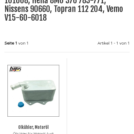
101008, Hella 8MO 376 783-771,
Nissens 90660, Topran 112 204, Vemo
V15-60-6018
Seite 1
von 1
Artikel 1 - 1 von 1
Ölkühler, Motoröl
Ölkühler für Motoröl Audi