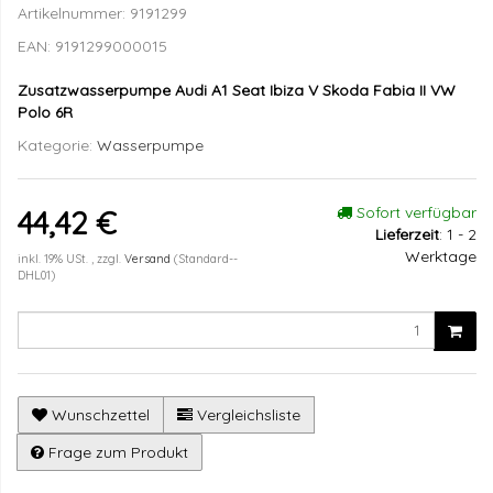
Artikelnummer:
9191299
EAN:
9191299000015
Zusatzwasserpumpe Audi A1 Seat Ibiza V Skoda Fabia II VW
Polo 6R
Kategorie:
Wasserpumpe
Sofort verfügbar
44,42 €
Lieferzeit
:
1 - 2
Werktage
inkl. 19% USt. , zzgl.
Versand
(Standard--
DHL01)
Wunschzettel
Vergleichsliste
Frage zum Produkt