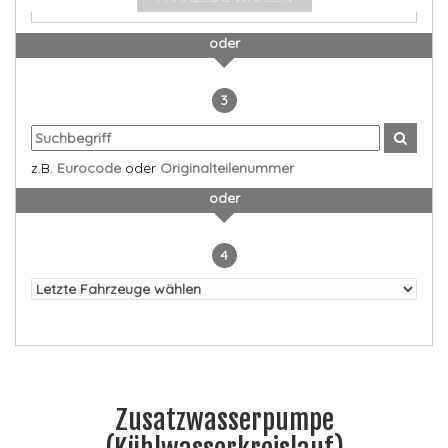
oder
3
z.B.
Eurocode
oder
Originalteilenummer
oder
4
Zusatzwasserpumpe