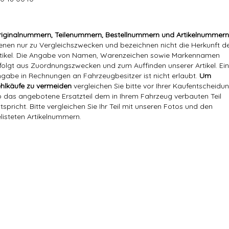
iginalnummern, Teilenummern, Bestellnummern und Artikelnummern
enen nur zu Vergleichszwecken und bezeichnen nicht die Herkunft d
tikel. Die Angabe von Namen, Warenzeichen sowie Markennamen
folgt aus Zuordnungszwecken und zum Auffinden unserer Artikel. Ei
gabe in Rechnungen an Fahrzeugbesitzer ist nicht erlaubt.
Um
hlkäufe zu vermeiden
vergleichen Sie bitte vor Ihrer Kaufentscheidun
 das angebotene Ersatzteil dem in Ihrem Fahrzeug verbauten Teil
tspricht. Bitte vergleichen Sie Ihr Teil mit unseren Fotos und den
listeten Artikelnummern.
Markenname:
Hajus
Referenznummer(n) OEM:
6R0 965 561A, 6R0965561A, Metzger 2221051, P
Versandgewicht:
0,37 Kg
Artikelgewicht:
0,29
Kg
Marke:
Hajus