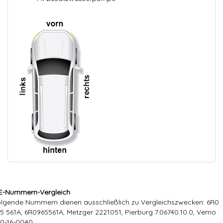
E-Nummern-Vergleich
lgende Nummern dienen ausschließlich zu Vergleichszwecken: 6R0
5 561A, 6R0965561A, Metzger 2221051, Pierburg 7.06740.10.0, Vemo
0-16-0040