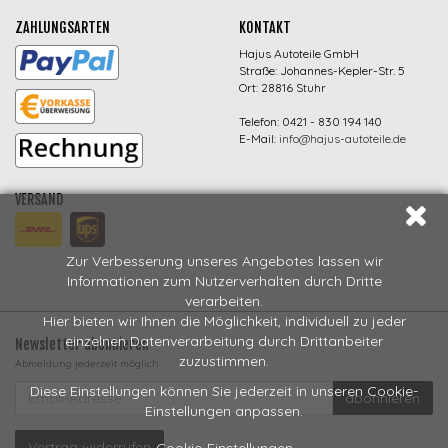
ZAHLUNGSARTEN
KONTAKT
Hajus Autoteile GmbH
Straße: Johannes-Kepler-Str. 5
Ort: 28816 Stuhr
Telefon: 0421 - 830 194 140
E-Mail:
info@hajus-autoteile.de
VERSAND
Zur Verbesserung unseres Angebotes lassen wir
Informationen zum Nutzerverhalten durch Dritte
verarbeiten.
Hier bieten wir Ihnen die Möglichkeit, individuell zu jeder
einzelnen Datenverarbeitung durch Drittanbeiter
Newsletter abonnieren
zuzustimmen.
Abmeldung jederzeit möglich
EMAIL-
Diese Einstellungen können Sie jederzeit in unseren Cookie-
abonnieren
ADRESSE
Einstellungen anpassen.
Vertrag widerrufen