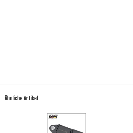
Referenznummer(n) OEM:
6R0 965 561A
Referenznummer(n) OE:
6R0 965 561A,
Hersteller:
Hajus Autoteile GmbH
Herstellernummer:
9191299
Anschluss:
3 -polig
Produkttyp:
Zusatzwasserpumpe
Ähnliche Artikel