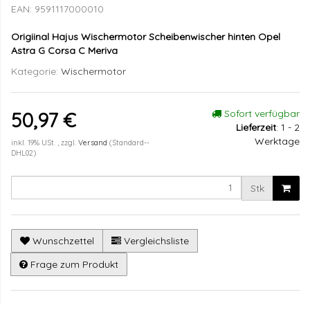
EAN:
9591117000010
Origiinal Hajus Wischermotor Scheibenwischer hinten Opel
Astra G Corsa C Meriva
Kategorie:
Wischermotor
Sofort verfügbar
50,97 €
Lieferzeit
:
1 - 2
Werktage
inkl. 19% USt. , zzgl.
Versand
(Standard--
DHL02)
Stk
Wunschzettel
Vergleichsliste
Frage zum Produkt