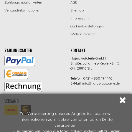
Zahlungsmöglichkeiten
AGB
Versandinformationen
Sitemap
Impressum
Cookie-Einstellungen
Widerrufsrecht
ZAHLUNGSARTEN
KONTAKT
Hajus Autoteile GmbH
Straße: Johannes-Kepler-Str. 5
Ort: 28816 Stuhr
Telefon: 0421 - 830 194 140
E-Mail:
info@hajus-autoteile.de
VERSAND
Zur Verbesserung unseres Angebotes lassen wir
Informationen zum Nutzerverhalten durch Dritte
verarbeiten.
Hier bieten wir Ihnen die Möglichkeit, individuell zu jeder