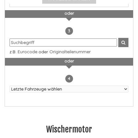
oder
3
z.B.
Eurocode
oder
Originalteilenummer
oder
4
Wischermotor