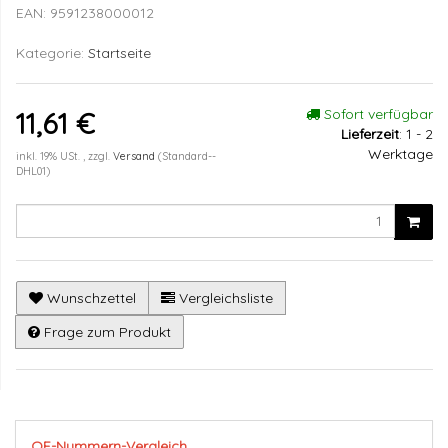
EAN:
9591238000012
Kategorie:
Startseite
Sofort verfügbar
11,61 €
Lieferzeit
:
1 - 2
Werktage
inkl. 19% USt. , zzgl.
Versand
(Standard--
DHL01)
Wunschzettel
Vergleichsliste
Frage zum Produkt
OE-Nummern-Vergleich