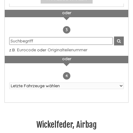
oder
3
z.B.
Eurocode
oder
Originalteilenummer
oder
4
Wickelfeder, Airbag