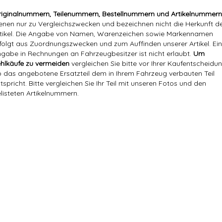
iginalnummern, Teilenummern, Bestellnummern und Artikelnummern
enen nur zu Vergleichszwecken und bezeichnen nicht die Herkunft d
tikel. Die Angabe von Namen, Warenzeichen sowie Markennamen
folgt aus Zuordnungszwecken und zum Auffinden unserer Artikel. Ei
gabe in Rechnungen an Fahrzeugbesitzer ist nicht erlaubt.
Um
hlkäufe zu vermeiden
vergleichen Sie bitte vor Ihrer Kaufentscheidun
 das angebotene Ersatzteil dem in Ihrem Fahrzeug verbauten Teil
tspricht. Bitte vergleichen Sie Ihr Teil mit unseren Fotos und den
listeten Artikelnummern.
Markenname:
Hajus
Referenznummer(n) OEM:
1U0 953 235F
1U0 953 235F, 1U0953235F, Fe
Versandgewicht:
0,09 Kg
Artikelgewicht:
0,06
Kg
Marke:
Hajus
Referenznummer(n) OEM:
1U0 953 235F