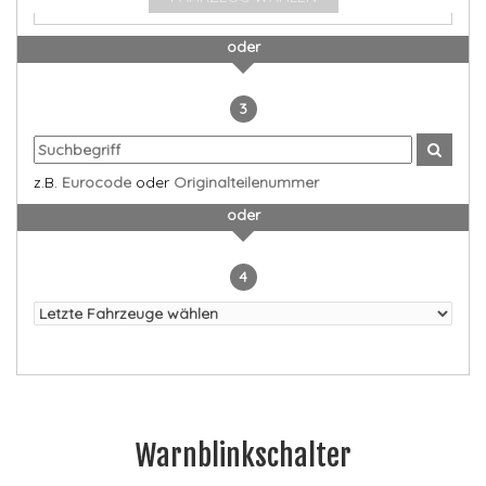
oder
3
z.B.
Eurocode
oder
Originalteilenummer
oder
4
Warnblinkschalter