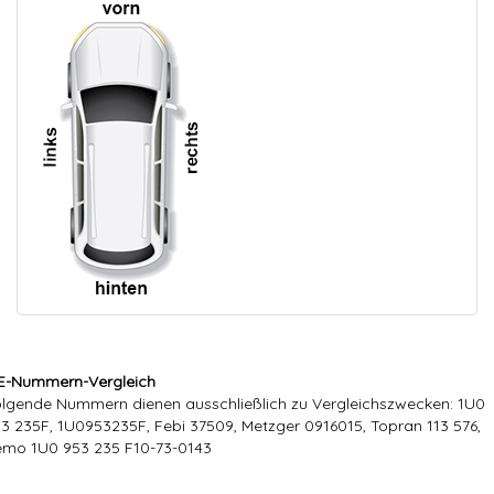
E-Nummern-Vergleich
lgende Nummern dienen ausschließlich zu Vergleichszwecken: 1U0
3 235F, 1U0953235F, Febi 37509, Metzger 0916015, Topran 113 576,
mo 1U0 953 235 F10-73-0143