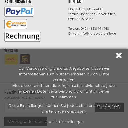
ZAHLUNGSARTEN
KONTAKT
Hajus Autoteile GmbH
Straße: Johannes-Kepler-Str. 5
Ort: 28816 Stuhr
Telefon: 0421 - 830 194 140
E-Mail:
info@hajus-autoteile.de
VERSAND
Zur Verbesserung unseres Angebotes lassen wir
Informationen zum Nutzerverhalten durch Dritte
verarbeiten.
Hier bieten wir Ihnen die Möglichkeit, individuell zu jeder
einzelnen Datenverarbeitung durch Drittanbeiter
Newsletter abonnieren
zuzustimmen.
Abmeldung jederzeit möglich
EMAIL-
Diese Einstellungen können Sie jederzeit in unseren Cookie-
abonnieren
ADRESSE
Einstellungen anpassen.
Vertrag widerrufen
Cookie-Einstellungen