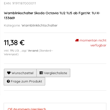
EAN:
9191187000011
Warnblinkschalter Skoda Octavia 1U2 1U5 ab Fgst.Nr. 1U-X-
133669
Kategorie:
Warnblinklichtschalter
momentan nicht
11,38 €
verfügbar
inkl. 19% USt. , zzgl.
Versand
(Standard--
Warenpost)
Wunschzettel
Vergleichsliste
Frage zum Produkt
OE-Nummern-Vergleich