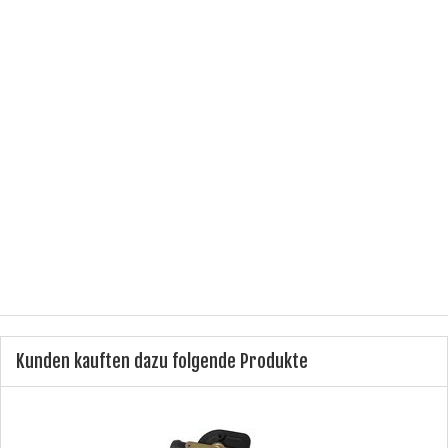
E-MAIL
ICH HABE DIE DATENSCHUTZERKLÄRUNG ZUR KENNTNIS
GENOMMEN.
(
LESEN
)
Ich bin kein Roboter.
CiNCaptcha
Benachrichtigung anfordern
Kunden kauften dazu folgende Produkte