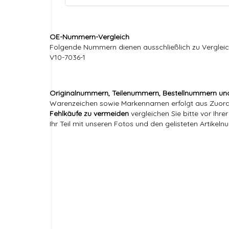
OE-Nummern-Vergleich
Folgende Nummern dienen ausschließlich zu Vergleich
V10-7036-1
Originalnummern, Teilenummern, Bestellnummern un
Warenzeichen sowie Markennamen erfolgt aus Zuordnu
Fehlkäufe zu vermeiden
vergleichen Sie bitte vor Ihr
Ihr Teil mit unseren Fotos und den gelisteten Artikel
Versandgewicht:
Artikelgewicht:
Marke:
Referenznummer(n) OEM:
Referenznummer(n) OE: