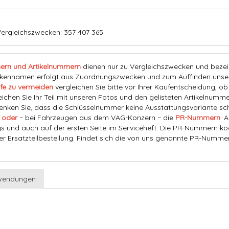
ergleichszwecken: 357 407 365
ern und Artikelnummern
dienen nur zu Vergleichszwecken und bezeich
nnamen erfolgt aus Zuordnungszwecken und zum Auffinden unserer
fe zu vermeiden
vergleichen Sie bitte vor Ihrer Kaufentscheidung, o
eichen Sie Ihr Teil mit unseren Fotos und den gelisteten Artikelnummer
ken Sie, dass die Schlüsselnummer keine Ausstattungsvariante schl
 oder
− bei Fahrzeugen aus dem VAG-Konzern − die
PR-Nummern
. 
s und auch auf der ersten Seite im Serviceheft. Die PR-Nummern ko
der Ersatzteilbestellung. Findet sich die von uns genannte PR-Numme
wendungen