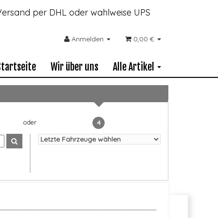
- Versand per DHL oder wahlweise UPS
Anmelden
0,00 €
Startseite
Wir über uns
Alle Artikel
4