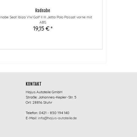
Radnabe
abe Seat Ibiza VW Golf II III Jetta Polo Passat vorne mit
ABS
19,15 €
*
KONTAKT
Hajus Autoteile GmbH
Straße: Johannes-Kepler-Str. 5
Ort: 28816 Stuhr
Telefon: 0421 - 830 194 140
E-Mail:
info@hajus-autoteile.de