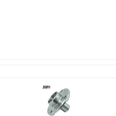
Hajus Autoteile GmbH
4071264
Vorne links
2 Stück