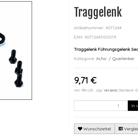
Traggelenk
Artikelnummer:
4071264
EAN:
4071264000019
Traggelenk Führungsgelenk Sea
Kategorie:
Achs- / Querlenker
9,71 €
inkl. 19% USt. , zzgl.
Versand
(Standard--D
In
Wunschzettel
Verglei