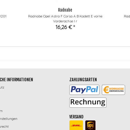
Radnabe
W201
Radnabe Opel Astra F Corsa A B Kadett E vorne
Radn
Vorderachse l r
16,26 €
*
CHE INFORMATIONEN
ZAHLUNGSARTEN
utz
um
VERSAND
nstellungen
recht