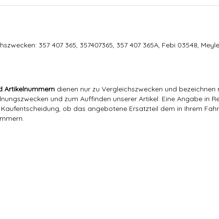
szwecken: 357 407 365, 357407365, 357 407 365A, Febi 03548, Meyle
d Artikelnummern
dienen nur zu Vergleichszwecken und bezeichnen n
ngszwecken und zum Auffinden unserer Artikel. Eine Angabe in Rec
er Kaufentscheidung, ob das angebotene Ersatzteil dem in Ihrem Fahrz
nummern.
0,53 Kg
0,44
Kg
Hajus
357 407 365
357 407 365,