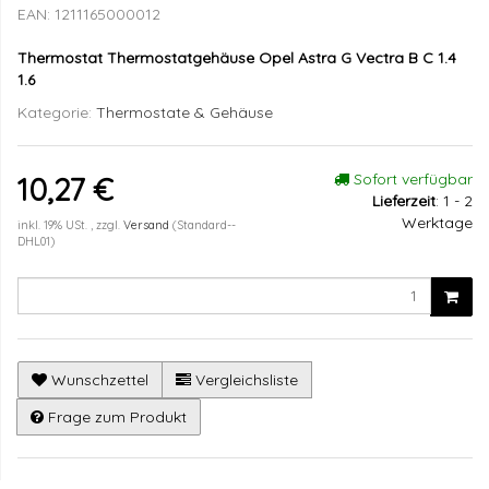
EAN:
1211165000012
Thermostat Thermostatgehäuse Opel Astra G Vectra B C 1.4
1.6
Kategorie:
Thermostate & Gehäuse
Sofort verfügbar
10,27 €
Lieferzeit
:
1 - 2
Werktage
inkl. 19% USt. , zzgl.
Versand
(Standard--
DHL01)
Wunschzettel
Vergleichsliste
Frage zum Produkt