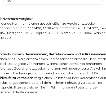
E-Nummern-Vergleich
lgende Nummern dienen ausschließlich zu Vergleichszwecken:
38003, 13 38 003, 1338420, 13 38 420, 09129907, Behr TI 54 92D, Feb
869, Metzger 4006158, Topran 206 709, Vemo V40-99-0006, Wahler
242.92D
iginalnummern, Teilenummern, Bestellnummern und Artikelnummern
enen nur zu Vergleichszwecken und bezeichnen nicht die Herkunft d
tikel. Die Angabe von Namen, Warenzeichen sowie Markennamen
folgt aus Zuordnungszwecken und zum Auffinden unserer Artikel. Ei
gabe in Rechnungen an Fahrzeugbesitzer ist nicht erlaubt.
Um
hlkäufe zu vermeiden
vergleichen Sie bitte vor Ihrer Kaufentscheidun
 das angebotene Ersatzteil dem in Ihrem Fahrzeug verbauten Teil
tspricht. Bitte vergleichen Sie Ihr Teil mit unseren Fotos und den
listeten Artikelnummern.
Markenname:
Hajus