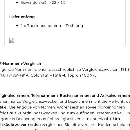
Gewindemaß: M22 x 1,5
Lieferumfang
1 x Thermoschalter mit Dichtung
E-Nummern-Vergleich
lgende Nummern dienen ausschließlich zu Vergleichszwecken: 191 
1A, 191959481A, Colorstat VTS1874, Topran 102 975,
iginalnummern, Teilenummern, Bestellnummern und Artikelnummern
enen nur zu Vergleichszwecken und bezeichnen nicht die Herkunft d
tikel. Die Angabe von Namen, Warenzeichen sowie Markennamen
folgt aus Zuordnungszwecken und zum Auffinden unserer Artikel. Ei
gabe in Rechnungen an Fahrzeugbesitzer ist nicht erlaubt.
Um
hlkäufe zu vermeiden
vergleichen Sie bitte vor Ihrer Kaufentscheidun