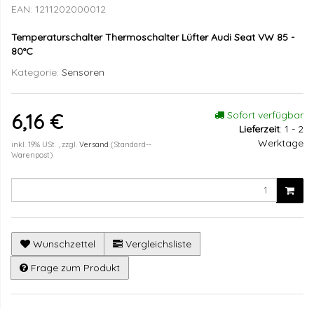
EAN:
1211202000012
Temperaturschalter Thermoschalter Lüfter Audi Seat VW 85 -
80°C
Kategorie:
Sensoren
Sofort verfügbar
6,16 €
Lieferzeit
:
1 - 2
Werktage
inkl. 19% USt. , zzgl.
Versand
(Standard--
Warenpost)
Wunschzettel
Vergleichsliste
Frage zum Produkt