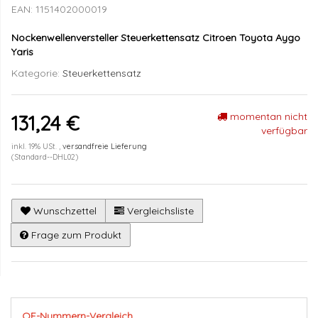
EAN:
1151402000019
Nockenwellenversteller Steuerkettensatz Citroen Toyota Aygo
Yaris
Kategorie:
Steuerkettensatz
momentan nicht
131,24 €
verfügbar
inkl. 19% USt. ,
versandfreie Lieferung
(Standard--DHL02)
Wunschzettel
Vergleichsliste
Frage zum Produkt
OE-Nummern-Vergleich