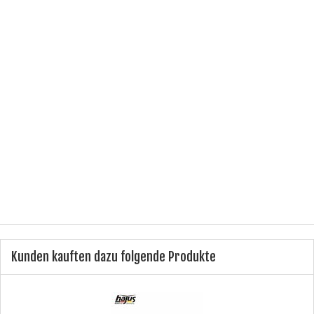
E-MAIL
ICH HABE DIE DATENSCHUTZERKLÄRUNG ZUR KENNTNIS
GENOMMEN.
(
LESEN
)
Ich bin kein Roboter.
CiNCaptcha
Benachrichtigung anfordern
Kunden kauften dazu folgende Produkte