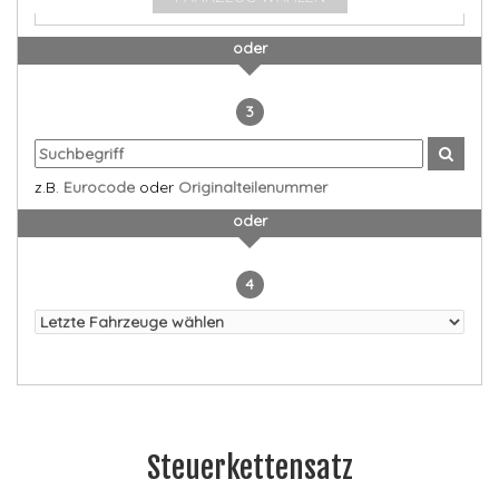
oder
3
z.B.
Eurocode
oder
Originalteilenummer
oder
4
Steuerkettensatz