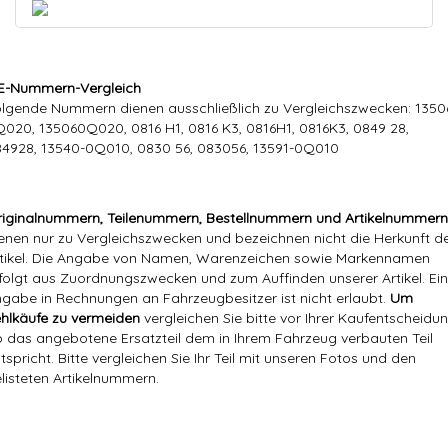
E-Nummern-Vergleich
lgende Nummern dienen ausschließlich zu Vergleichszwecken: 1350
020, 135060Q020, 0816 H1, 0816 K3, 0816H1, 0816K3, 0849 28,
4928, 13540-0Q010, 0830 56, 083056, 13591-0Q010
iginalnummern, Teilenummern, Bestellnummern und Artikelnummern
enen nur zu Vergleichszwecken und bezeichnen nicht die Herkunft d
tikel. Die Angabe von Namen, Warenzeichen sowie Markennamen
folgt aus Zuordnungszwecken und zum Auffinden unserer Artikel. Ei
gabe in Rechnungen an Fahrzeugbesitzer ist nicht erlaubt.
Um
hlkäufe zu vermeiden
vergleichen Sie bitte vor Ihrer Kaufentscheidun
 das angebotene Ersatzteil dem in Ihrem Fahrzeug verbauten Teil
tspricht. Bitte vergleichen Sie Ihr Teil mit unseren Fotos und den
listeten Artikelnummern.
Markenname:
Hajus