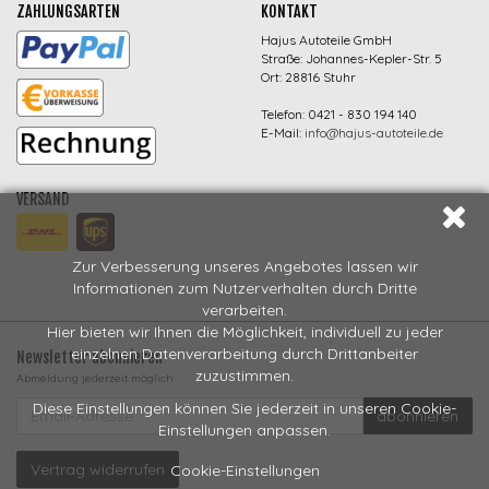
ZAHLUNGSARTEN
KONTAKT
Hajus Autoteile GmbH
Straße: Johannes-Kepler-Str. 5
Ort: 28816 Stuhr
Telefon: 0421 - 830 194 140
E-Mail:
info@hajus-autoteile.de
VERSAND
Zur Verbesserung unseres Angebotes lassen wir
Informationen zum Nutzerverhalten durch Dritte
verarbeiten.
Hier bieten wir Ihnen die Möglichkeit, individuell zu jeder
einzelnen Datenverarbeitung durch Drittanbeiter
Newsletter abonnieren
zuzustimmen.
Abmeldung jederzeit möglich
EMAIL-
Diese Einstellungen können Sie jederzeit in unseren Cookie-
abonnieren
ADRESSE
Einstellungen anpassen.
Vertrag widerrufen
Cookie-Einstellungen