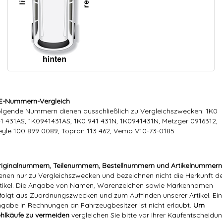
E-Nummern-Vergleich
lgende Nummern dienen ausschließlich zu Vergleichszwecken: 1K0
1 431AS, 1K0941431AS, 1K0 941 431N, 1K0941431N, Metzger 0916312,
yle 100 899 0089, Topran 113 462, Vemo V10-73-0185
iginalnummern, Teilenummern, Bestellnummern und Artikelnummern
enen nur zu Vergleichszwecken und bezeichnen nicht die Herkunft d
tikel. Die Angabe von Namen, Warenzeichen sowie Markennamen
folgt aus Zuordnungszwecken und zum Auffinden unserer Artikel. Ei
gabe in Rechnungen an Fahrzeugbesitzer ist nicht erlaubt.
Um
hlkäufe zu vermeiden
vergleichen Sie bitte vor Ihrer Kaufentscheidun