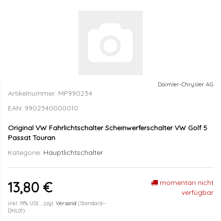
Daimler-Chrysler AG
Artikelnummer:
MP990234
EAN:
9902340000010
Original VW Fahrlichtschalter Scheinwerferschalter VW Golf 5
Passat Touran
Kategorie:
Hauptlichtschalter
momentan nicht
13,80 €
verfügbar
inkl. 19% USt. , zzgl.
Versand
(Standard--
DHL01)