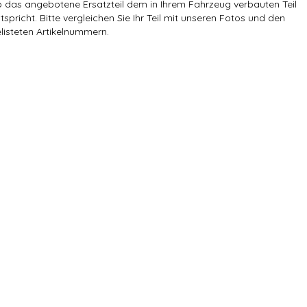
 das angebotene Ersatzteil dem in Ihrem Fahrzeug verbauten Teil
tspricht. Bitte vergleichen Sie Ihr Teil mit unseren Fotos und den
listeten Artikelnummern.
Versandgewicht:
0,15 Kg
Artikelgewicht:
0,10
Kg
Marke:
VAG
Referenznummer(n) OEM:
1K0 941 431AS
Referenznummer(n) OE:
1K0 941 431AS,
Hersteller:
Volkswagen AG
Herstellernummer:
1K0 941 431AS
Anschluss:
10 -polig
Farbe:
Farbcode REH,schwarz
Schalterfunktionen:
Fahrlicht, Parklicht