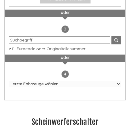
oder
3
z.B.
Eurocode
oder
Originalteilenummer
oder
4
Scheinwerferschalter