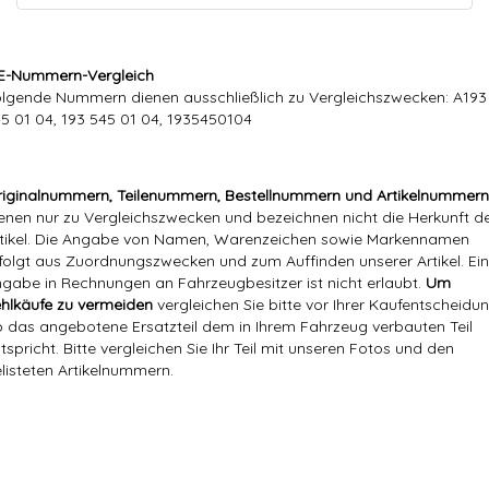
E-Nummern-Vergleich
lgende Nummern dienen ausschließlich zu Vergleichszwecken: A193
5 01 04, 193 545 01 04, 1935450104
iginalnummern, Teilenummern, Bestellnummern und Artikelnummern
enen nur zu Vergleichszwecken und bezeichnen nicht die Herkunft d
tikel. Die Angabe von Namen, Warenzeichen sowie Markennamen
folgt aus Zuordnungszwecken und zum Auffinden unserer Artikel. Ei
gabe in Rechnungen an Fahrzeugbesitzer ist nicht erlaubt.
Um
hlkäufe zu vermeiden
vergleichen Sie bitte vor Ihrer Kaufentscheidun
 das angebotene Ersatzteil dem in Ihrem Fahrzeug verbauten Teil
tspricht. Bitte vergleichen Sie Ihr Teil mit unseren Fotos und den
listeten Artikelnummern.
Markenname:
Mercedes / Hella
Referenznummer(n) OEM:
193 545 01 04
A193 545 01 04, 193 545 0