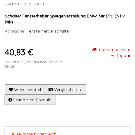
EAN:
9191217000011
Schalter Fensterheber Spiegelverstellung BMW 3er E90 E91 v.
links
Kategorie:
Fensterherberschalter
momentan nicht
40,83 €
verfügbar
inkl. 19% USt. , zzgl.
Versand
(Standard--
DHL01)
Wunschzettel
Vergleichsliste
Frage zum Produkt
OE-Nummern-Vergleich