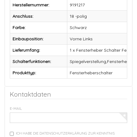
Herstellernummer:
9191217
Anschluss:
18 -polig
Farbe:
Schwarz
Einbauposition:
Vorne Links
Lieferumfang:
1 x Fensterheber Schalter Fenst
Schalterfunktionen:
Spiegelverstellung,Fensterheber 
Produkttyp:
Fensterheberschalter
Kontaktdaten
E-MAIL
ICH HABE DIE DATENSCHUTZERKLÄRUNG ZUR KENNTNIS