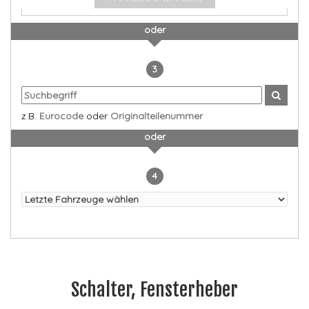
oder
3
z.B.
Eurocode
oder
Originalteilenummer
oder
4
Schalter, Fensterheber