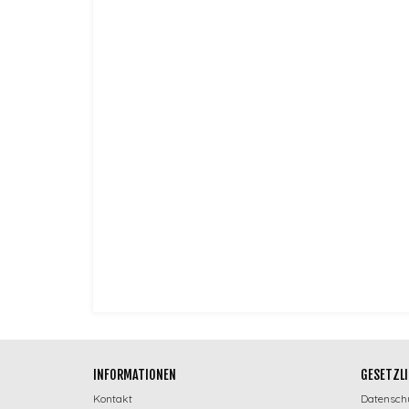
Herstellernummer:
Anschluss:
Farbe:
Einbauposition:
Lieferumfang:
Schalterfunktionen:
Produkttyp:
INFORMATIONEN
GESETZLI
Kontakt
Datensch