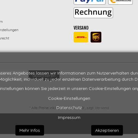
um
VERSAND
nstellungen
recht
seres Angebotes lassen wir Informationen zum Nutzerverhalten durch
abonnieren
 Möglichkeit, individuell zu jeder einzelnen Datenverarbeitung durch 
instellungen können Sie jederzeit in unseren Cookie-Einstellungen a
Cookie-Einstellungen
Datenschutz
*
Alle Preise inkl. gesetzlicher USt., zzgl.
Versand
Impressum
Mehr Infos
Akzeptieren