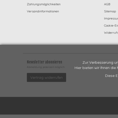
Zahlungsmöglichkeiten
AGB
Versandinformationen
Sitemap
Impress
Cookie-Ei
Widerrufs
Newsletter abonnieren
Zur Verbesserung un
EMAIL-
ADRESSE
Abmeldung jederzeit möglich
Hier bieten wir Ihnen die
Diese E
Vertrag widerrufen