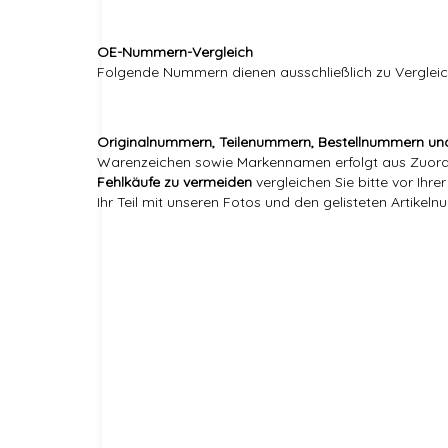
OE-Nummern-Vergleich
Folgende Nummern dienen ausschließlich zu Vergle
Originalnummern, Teilenummern, Bestellnummern un
Warenzeichen sowie Markennamen erfolgt aus Zuordnu
Fehlkäufe zu vermeiden
vergleichen Sie bitte vor Ihr
Ihr Teil mit unseren Fotos und den gelisteten Artikel
Versandgewicht:
Artikelgewicht:
Marke:
Referenznummer(n) OEM:
Referenznummer(n) OE:
Hersteller: