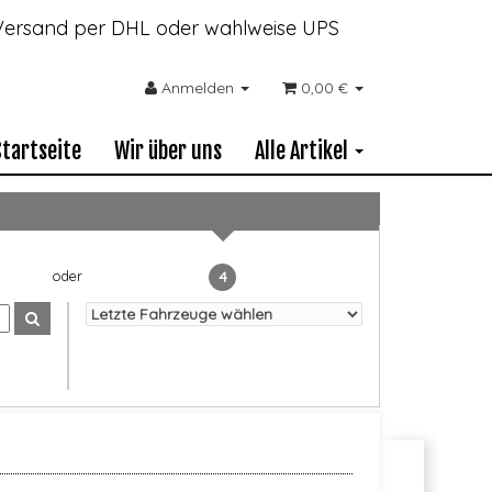
- Versand per DHL oder wahlweise UPS
Anmelden
0,00 €
Startseite
Wir über uns
Alle Artikel
4