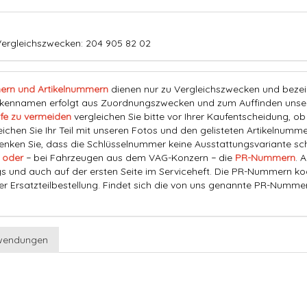
Vergleichszwecken: 204 905 82 02
ern und Artikelnummern
dienen nur zu Vergleichszwecken und bezeich
nnamen erfolgt aus Zuordnungszwecken und zum Auffinden unserer
fe zu vermeiden
vergleichen Sie bitte vor Ihrer Kaufentscheidung, o
eichen Sie Ihr Teil mit unseren Fotos und den gelisteten Artikelnummer
ken Sie, dass die Schlüsselnummer keine Ausstattungsvariante schl
 oder
− bei Fahrzeugen aus dem VAG-Konzern − die
PR-Nummern
. 
s und auch auf der ersten Seite im Serviceheft. Die PR-Nummern ko
der Ersatzteilbestellung. Findet sich die von uns genannte PR-Numme
wendungen