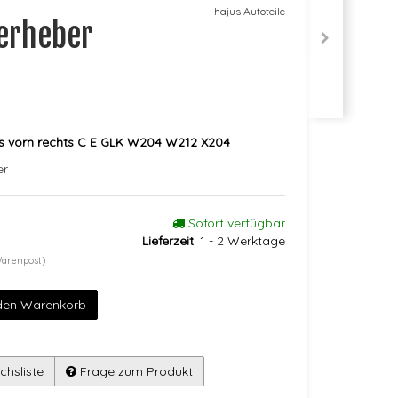
hajus Autoteile
terheber
es vorn rechts C E GLK W204 W212 X204
er
Sofort verfügbar
Lieferzeit
:
1 - 2 Werktage
Warenpost)
 den Warenkorb
chsliste
Frage zum Produkt