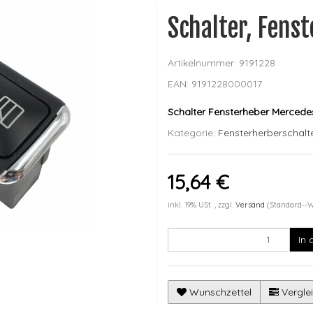
Schalter, Fens
Artikelnummer:
9191228
EAN:
9191228000017
Schalter Fensterheber Merced
Kategorie:
Fensterherberschalt
15,64 €
inkl. 19% USt. , zzgl.
Versand
(Standard--
In
Wunschzettel
Verglei