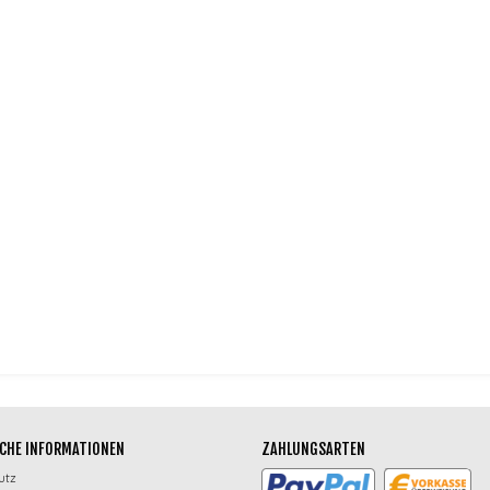
9191228
4 -polig
schwarz/chrom Farbcode 9107
Hinten Links Rechts,Vorne Rechts
1 x Fensterheber Schalter Fensterhebermodul
Fensterheber vorne und hinten
Fensterheberschalter
CHE INFORMATIONEN
ZAHLUNGSARTEN
utz