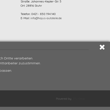
Straße: Johannes-Kepler-Str. 5
Ort: 28816 Stuhr
Telefon: 0421 - 830 194 140
E-Mail:
info@hajus-autoteile.de
 Dritte verarbeiten.
Drittanbeiter zuzustimmen.
npassen.
Powered by
JTL-Shop