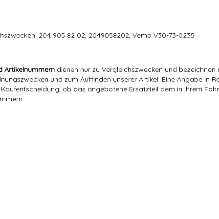
ichszwecken: 204 905 82 02, 2049058202, Vemo V30-73-0235
d Artikelnummern
dienen nur zu Vergleichszwecken und bezeichnen n
ngszwecken und zum Auffinden unserer Artikel. Eine Angabe in Rec
er Kaufentscheidung, ob das angebotene Ersatzteil dem in Ihrem Fahrz
nummern.
0,07 Kg
0,03
Kg
Hajus
204 905 82 02
204 905 82 02,
Hajus Autoteile GmbH