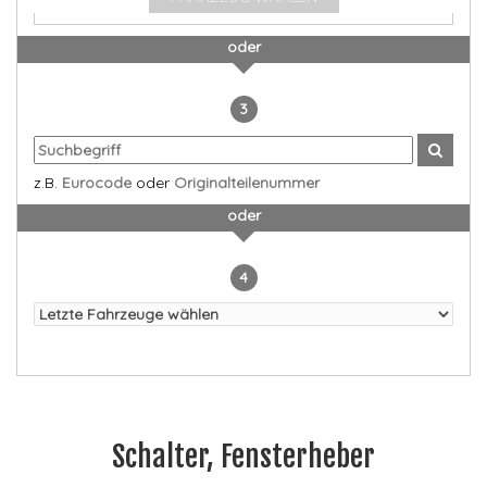
oder
3
z.B.
Eurocode
oder
Originalteilenummer
oder
4
Schalter, Fensterheber