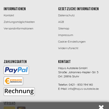
INFORMATIONEN
GESETZLICHE INFORMATIONEN
Kontakt
Datenschutz
Zahlungsmöglichkeiten
AGB
Versandinformationen
Sitemap
Impressum
Cookie-Einstellungen
Widerrufsrecht
ZAHLUNGSARTEN
KONTAKT
Hajus Autoteile GmbH
Straße: Johannes-Kepler-Str. 5
Ort: 28816 Stuhr
Telefon: 0421 - 830 194 140
E-Mail:
info@hajus-autoteile.de
VERSAND