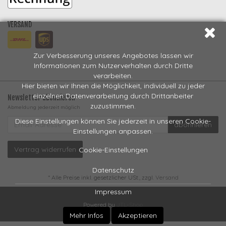
VERSAND
Zur Verbesserung unseres Angebotes lassen wir
Informationen zum Nutzerverhalten durch Dritte
verarbeiten.
Hier bieten wir Ihnen die Möglichkeit, individuell zu jeder
einzelnen Datenverarbeitung durch Drittanbeiter
Newsletter abonnieren
zuzustimmen.
Abmeldung jederzeit möglich
EMAIL-
Diese Einstellungen können Sie jederzeit in unseren Cookie-
abonnieren
ADRESSE
Einstellungen anpassen.
Vertrag widerrufen
Cookie-Einstellungen
Datenschutz
*
Alle Preise inkl. gesetzlicher USt., zzgl.
Versand
Impressum
Powered by
JTL-Shop
Mehr Infos
Akzeptieren