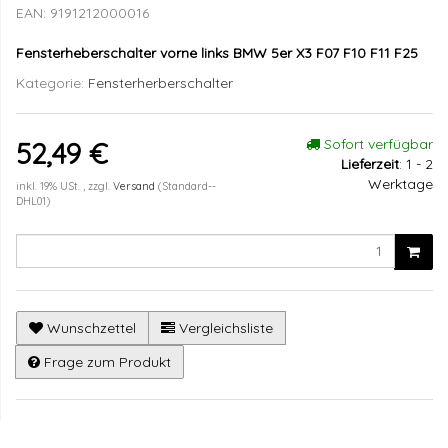
EAN:
9191212000016
Fensterheberschalter vorne links BMW 5er X3 F07 F10 F11 F25
Kategorie:
Fensterherberschalter
Sofort verfügbar
52,49 €
Lieferzeit
:
1 - 2
Werktage
inkl. 19% USt. , zzgl.
Versand
(Standard--
DHL01)
Wunschzettel
Vergleichsliste
Frage zum Produkt