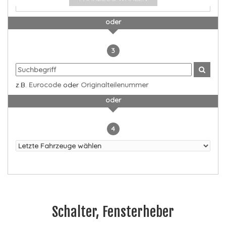
oder
3
z.B.
Eurocode
oder
Originalteilenummer
oder
4
Schalter, Fensterheber