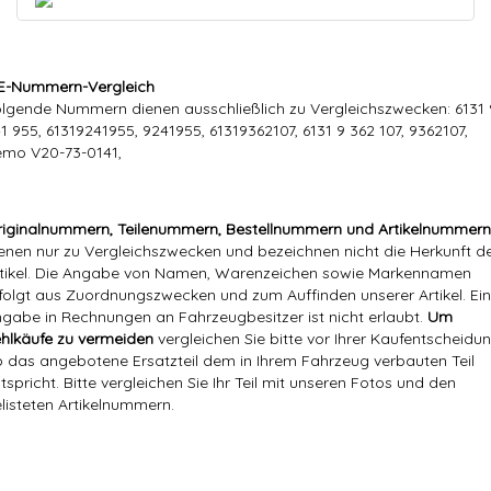
E-Nummern-Vergleich
lgende Nummern dienen ausschließlich zu Vergleichszwecken: 6131 
1 955, 61319241955, 9241955, 61319362107, 6131 9 362 107, 9362107,
mo V20-73-0141,
iginalnummern, Teilenummern, Bestellnummern und Artikelnummern
enen nur zu Vergleichszwecken und bezeichnen nicht die Herkunft d
tikel. Die Angabe von Namen, Warenzeichen sowie Markennamen
folgt aus Zuordnungszwecken und zum Auffinden unserer Artikel. Ei
gabe in Rechnungen an Fahrzeugbesitzer ist nicht erlaubt.
Um
hlkäufe zu vermeiden
vergleichen Sie bitte vor Ihrer Kaufentscheidun
 das angebotene Ersatzteil dem in Ihrem Fahrzeug verbauten Teil
tspricht. Bitte vergleichen Sie Ihr Teil mit unseren Fotos und den
listeten Artikelnummern.
Versandgewicht:
0,21 Kg
Artikelgewicht:
0,14
Kg