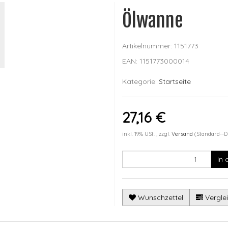
Ölwanne
Artikelnummer:
1151773
EAN:
1151773000014
Kategorie:
Startseite
27,16 €
inkl. 19% USt. , zzgl.
Versand
(Standard--D
In
Wunschzettel
Verglei