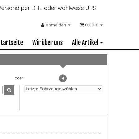
- Versand per DHL oder wahlweise UPS
Anmelden
0,00 €
Startseite
Wir über uns
Alle Artikel
4