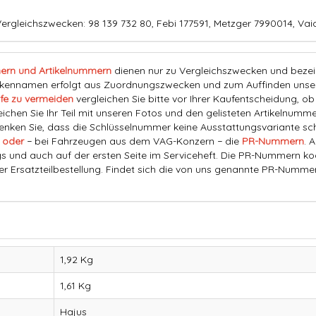
ergleichszwecken: 98 139 732 80, Febi 177591, Metzger 7990014, Va
ern und Artikelnummern
dienen nur zu Vergleichszwecken und bezeich
nnamen erfolgt aus Zuordnungszwecken und zum Auffinden unserer
fe zu vermeiden
vergleichen Sie bitte vor Ihrer Kaufentscheidung, o
eichen Sie Ihr Teil mit unseren Fotos und den gelisteten Artikelnummer
ken Sie, dass die Schlüsselnummer keine Ausstattungsvariante schl
 oder
− bei Fahrzeugen aus dem VAG-Konzern − die
PR-Nummern
. 
s und auch auf der ersten Seite im Serviceheft. Die PR-Nummern ko
der Ersatzteilbestellung. Findet sich die von uns genannte PR-Numme
1,92 Kg
1,61
Kg
Hajus