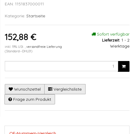
EAN:
1151837000011
Kategorie:
Startseite
Sofort verfügbar
152,88 €
Lieferzeit
:
1 - 2
Werktage
inkl. 19% USt. ,
versandfreie Lieferung
(Standard--DHL01)
Wunschzettel
Vergleichsliste
Frage zum Produkt
OE-Nummern-Vergleich