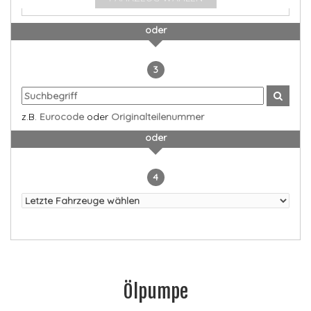
oder
3
z.B.
Eurocode
oder
Originalteilenummer
oder
4
Ölpumpe