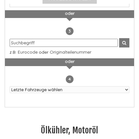
oder
3
z.B.
Eurocode
oder
Originalteilenummer
oder
4
Ölkühler, Motoröl