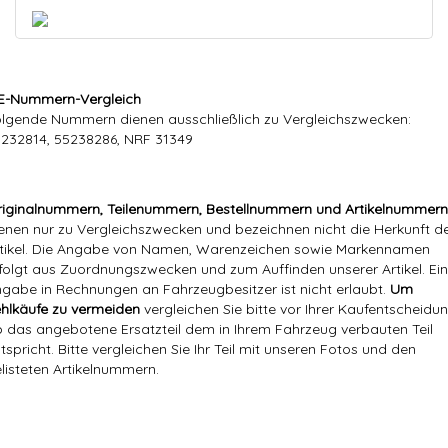
E-Nummern-Vergleich
lgende Nummern dienen ausschließlich zu Vergleichszwecken:
232814, 55238286, NRF 31349
iginalnummern, Teilenummern, Bestellnummern und Artikelnummern
enen nur zu Vergleichszwecken und bezeichnen nicht die Herkunft d
tikel. Die Angabe von Namen, Warenzeichen sowie Markennamen
folgt aus Zuordnungszwecken und zum Auffinden unserer Artikel. Ei
gabe in Rechnungen an Fahrzeugbesitzer ist nicht erlaubt.
Um
hlkäufe zu vermeiden
vergleichen Sie bitte vor Ihrer Kaufentscheidun
 das angebotene Ersatzteil dem in Ihrem Fahrzeug verbauten Teil
tspricht. Bitte vergleichen Sie Ihr Teil mit unseren Fotos und den
listeten Artikelnummern.
Markenname:
Hajus
Referenznummer(n) OEM:
55238286
55232814, 55238286, NRF 31349