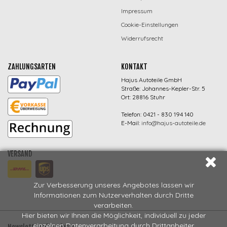
Impressum
Cookie-Einstellungen
Widerrufsrecht
ZAHLUNGSARTEN
KONTAKT
Hajus Autoteile GmbH
Straße: Johannes-Kepler-Str. 5
Ort: 28816 Stuhr
Telefon: 0421 - 830 194 140
E-Mail:
info@hajus-autoteile.de
VERSAND
Zur Verbesserung unseres Angebotes lassen wir
Informationen zum Nutzerverhalten durch Dritte
verarbeiten.
Hier bieten wir Ihnen die Möglichkeit, individuell zu jeder
einzelnen Datenverarbeitung durch Drittanbeiter