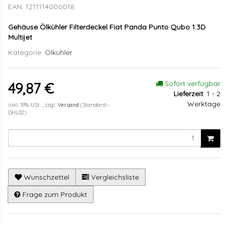
EAN:
1211114000018
Gehäuse Ölkühler Filterdeckel Fiat Panda Punto Qubo 1.3D
Multijet
Kategorie:
Ölkühler
Sofort verfügbar
49,87 €
Lieferzeit
:
1 - 2
Werktage
inkl. 19% USt. , zzgl.
Versand
(Standard--
DHL02)
Wunschzettel
Vergleichsliste
Frage zum Produkt