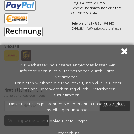
Hajus Autoteile GmbH
Straße: Johannes-Kepler-Str. 5
Ort: 28816 Stuhr
Telefon: 0421 - 830 194 140
E-Mail:
info@hajus-autoteile.de
VERSAND
Zur Verbesserung unseres Angebotes lassen wir
Informationen zum Nutzerverhalten durch Dritte
verarbeiten.
Hier bieten wir Ihnen die Möglichkeit, individuell zu jeder
einzelnen Datenverarbeitung durch Drittanbeiter
Newsletter abonnieren
zuzustimmen.
Abmeldung jederzeit möglich
EMAIL-
Diese Einstellungen können Sie jederzeit in unseren Cookie-
abonnieren
ADRESSE
Einstellungen anpassen.
Vertrag widerrufen
Cookie-Einstellungen
Datenschutz