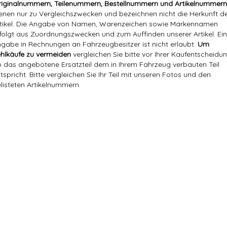
iginalnummern, Teilenummern, Bestellnummern und Artikelnummern
enen nur zu Vergleichszwecken und bezeichnen nicht die Herkunft d
tikel. Die Angabe von Namen, Warenzeichen sowie Markennamen
folgt aus Zuordnungszwecken und zum Auffinden unserer Artikel. Ei
gabe in Rechnungen an Fahrzeugbesitzer ist nicht erlaubt.
Um
hlkäufe zu vermeiden
vergleichen Sie bitte vor Ihrer Kaufentscheidun
 das angebotene Ersatzteil dem in Ihrem Fahrzeug verbauten Teil
tspricht. Bitte vergleichen Sie Ihr Teil mit unseren Fotos und den
listeten Artikelnummern.
Markenname:
Chrysler
Referenznummer(n) OEM:
112 010 08 67
112 010 08 67, 1120100867, A112 
Versandgewicht:
0,18 Kg
Artikelgewicht:
0,68
Kg
Marke:
Chrysler
Referenznummer(n) OEM:
112 010 08 67
Referenznummer(n) OE:
112 010 08 67,