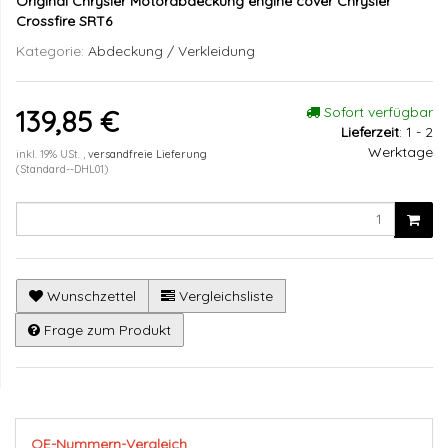
Original Chrysler Motorabdeckung engine cover Chrysler
Crossfire SRT6
Kategorie:
Abdeckung / Verkleidung
Sofort verfügbar
139,85 €
Lieferzeit
:
1 - 2
Werktage
inkl. 19% USt. ,
versandfreie Lieferung
(Standard--DHL01)
Wunschzettel
Vergleichsliste
Frage zum Produkt
OE-Nummern-Vergleich