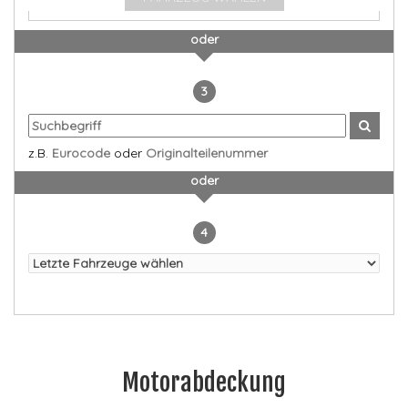
oder
3
z.B.
Eurocode
oder
Originalteilenummer
oder
4
Motorabdeckung