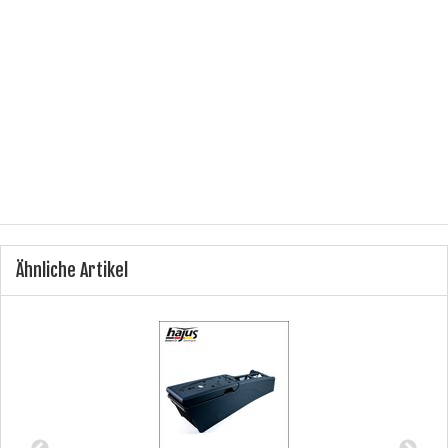
Hersteller:
DaimlerChrysler AG
Herstellernummer:
A112 010 0867
Farbe:
silber
Produkttyp:
Motorabdeckung
Ähnliche Artikel