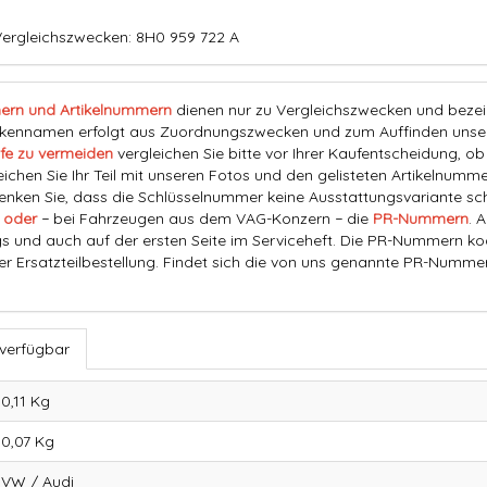
Vergleichszwecken: 8H0 959 722 A
ern und Artikelnummern
dienen nur zu Vergleichszwecken und bezeich
nnamen erfolgt aus Zuordnungszwecken und zum Auffinden unserer
fe zu vermeiden
vergleichen Sie bitte vor Ihrer Kaufentscheidung, o
eichen Sie Ihr Teil mit unseren Fotos und den gelisteten Artikelnummer
ken Sie, dass die Schlüsselnummer keine Ausstattungsvariante schl
 oder
− bei Fahrzeugen aus dem VAG-Konzern − die
PR-Nummern
. 
s und auch auf der ersten Seite im Serviceheft. Die PR-Nummern ko
der Ersatzteilbestellung. Findet sich die von uns genannte PR-Numme
 verfügbar
0,11 Kg
0,07
Kg
VW / Audi