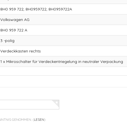
8H0 959 722, 8H0959722, 8H0959722A
Volkswagen AG
8H0 959 722 A
3 -polig
Verdeckkasten rechts
1 x Mikroschalter für Verdeckentriegelung in neutraler Verpackung
ENNTNIS GENOMMEN.
(
LESEN
)