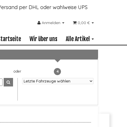
- Versand per DHL oder wahlweise UPS
Anmelden
0,00 €
Startseite
Wir über uns
Alle Artikel
4