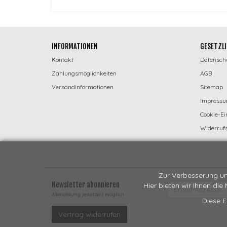
INFORMATIONEN
GESETZLI
Kontakt
Datensch
Zahlungsmöglichkeiten
AGB
Versandinformationen
Sitemap
Impress
Cookie-Ei
Widerrufs
Zur Verbesserung un
Newsletter abonnieren
Hier bieten wir Ihnen die
EMAIL-
ADRESSE
Abmeldung jederzeit möglich
Diese E
Vertrag widerrufen