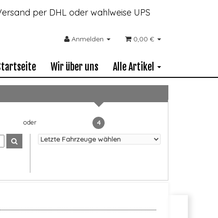
- Versand per DHL oder wahlweise UPS
Anmelden
0,00 €
Startseite
Wir über uns
Alle Artikel
4