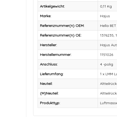
Artikelgewicht:
0,11
Kg
Marke:
Hajus
Referenznummer(n) OEM:
Hella 8ET
Referenznummer(n) OE:
1376235, 
Hersteller:
Hajus Au
Herstellernummer:
1151026
Anschluss:
4 -polig
Lieferumfang:
1 x LMM 
Neuteil:
Altteilrüc
(M)Neuteil:
Altteilrüc
Produkttyp:
Luftmass