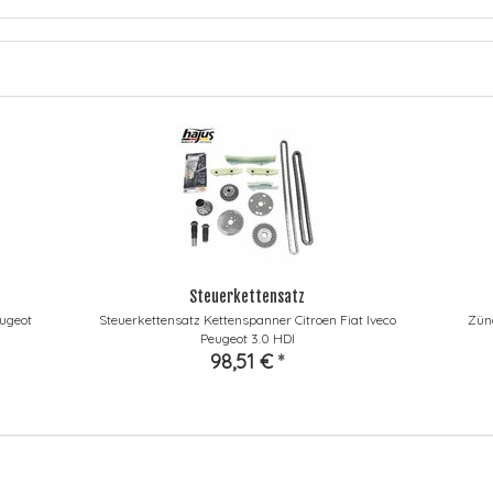
Steuerkettensatz
eugeot
Steuerkettensatz Kettenspanner Citroen Fiat Iveco
Zünd
Peugeot 3.0 HDI
98,51 €
*