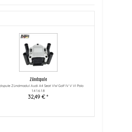
Zündspule
spule Zündmodul Audi A4 Seat VW Golf IV V VI Polo
1.4 1.6 1.8
32,49 €
*