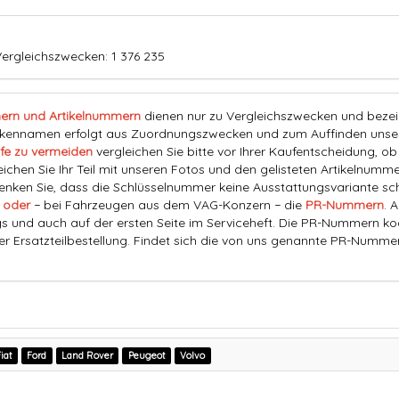
ergleichszwecken: 1 376 235
ern und Artikelnummern
dienen nur zu Vergleichszwecken und bezeich
nnamen erfolgt aus Zuordnungszwecken und zum Auffinden unserer
fe zu vermeiden
vergleichen Sie bitte vor Ihrer Kaufentscheidung, o
eichen Sie Ihr Teil mit unseren Fotos und den gelisteten Artikelnummer
ken Sie, dass die Schlüsselnummer keine Ausstattungsvariante schl
 oder
− bei Fahrzeugen aus dem VAG-Konzern − die
PR-Nummern
. 
s und auch auf der ersten Seite im Serviceheft. Die PR-Nummern ko
der Ersatzteilbestellung. Findet sich die von uns genannte PR-Numme
iat
Ford
Land Rover
Peugeot
Volvo