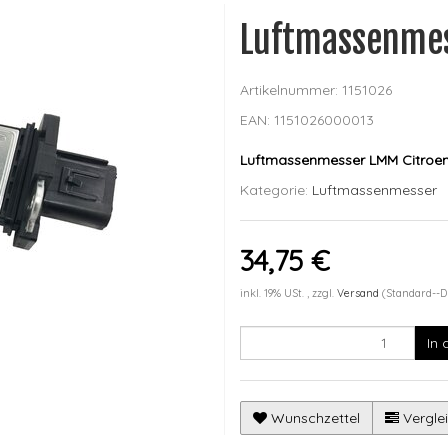
Luftmassenme
Artikelnummer:
1151026
EAN:
1151026000013
Luftmassenmesser LMM Citroen 
Kategorie:
Luftmassenmesser
34,75 €
inkl. 19% USt. , zzgl.
Versand
(Standard--D
In
Wunschzettel
Verglei