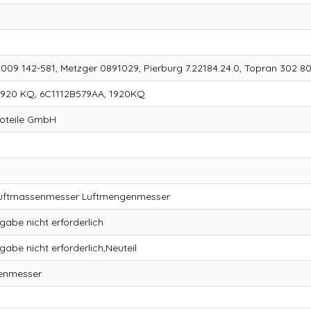
 009 142-581, Metzger 0891029, Pierburg 7.22184.24.0, Topran 302 
1920 KQ, 6C1112B579AA, 1920KQ
toteile GmbH
Luftmassenmesser Luftmengenmesser
kgabe nicht erforderlich
kgabe nicht erforderlich,Neuteil
enmesser