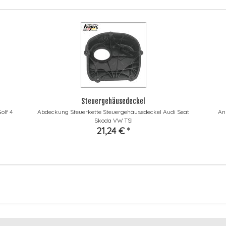
Steuergehäusedeckel
olf 4
Abdeckung Steuerkette Steuergehäusedeckel Audi Seat
An
Skoda VW TSI
21,24 €
*