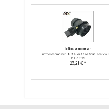
Luftmassenmesser
Luftmassenmesser LMM Audi A3 A4 Seat Leon VW G
Polo 1.9TDI
23,21 €
*