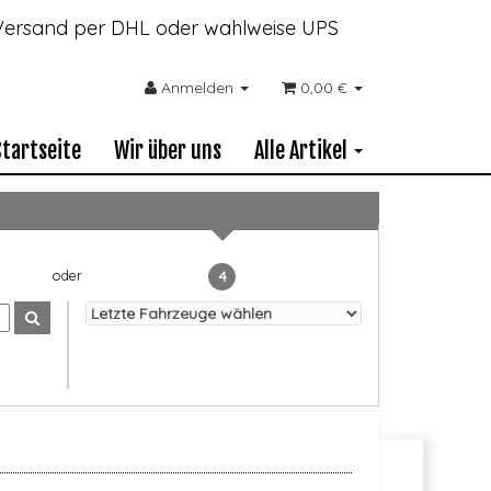
- Versand per DHL oder wahlweise UPS
Anmelden
0,00 €
Startseite
Wir über uns
Alle Artikel
4