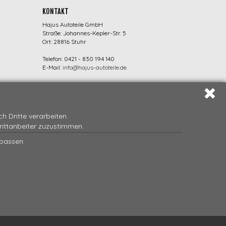
KONTAKT
Hajus Autoteile GmbH
Straße: Johannes-Kepler-Str. 5
Ort: 28816 Stuhr
Telefon: 0421 - 830 194 140
E-Mail:
info@hajus-autoteile.de
 Dritte verarbeiten.
Drittanbeiter zuzustimmen.
npassen.