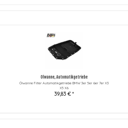
Ölwanne, Automatikgetriebe
Ölwanne Filter Automatikgetriebe BMW 3er 5er 6er 7er X3
X5 X6
39,83 €
*