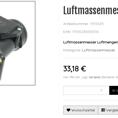
Luftmassenme
Artikelnummer:
1151023
EAN:
1151023000016
Luftmassenmesser Luftmengen
Kategorie:
Luftmassenmesser
33,18 €
inkl. 19% USt. , zzgl.
Versand
(Standard--D
In
Wunschzettel
Verglei