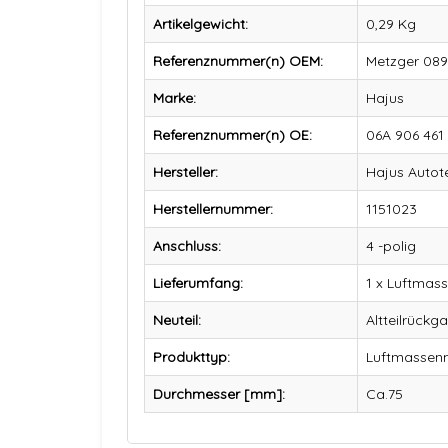
Artikelgewicht:
0,29
Kg
Referenznummer(n) OEM:
Metzger 0891
Marke:
Hajus
Referenznummer(n) OE:
06A 906 461
Hersteller:
Hajus Autot
Herstellernummer:
1151023
Anschluss:
4 -polig
Lieferumfang:
1 x Luftmas
Neuteil:
Altteilrückga
Produkttyp:
Luftmassen
Durchmesser [mm]:
Ca.75