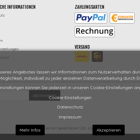
CHE INFORMATIONEN
ZAHLUNGSARTEN
utz
um
VERSAND
nstellungen
recht
seres Angebotes lassen wir Informationen zum Nutzerverhalten durch
 Möglichkeit, individuell zu jeder einzelnen Datenverarbeitung durch 
instellungen können Sie jederzeit in unseren Cookie-Einstellungen a
abonnieren
Cookie-Einstellungen
Datenschutz
Impressum
*
Alle Preise inkl. gesetzlicher USt., zzgl.
Versand
Mehr Infos
Akzeptieren