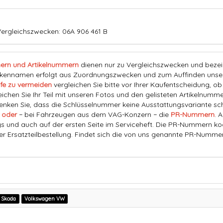
ergleichszwecken: 06A 906 461 B
ern und Artikelnummern
dienen nur zu Vergleichszwecken und bezeich
nnamen erfolgt aus Zuordnungszwecken und zum Auffinden unserer
fe zu vermeiden
vergleichen Sie bitte vor Ihrer Kaufentscheidung, o
eichen Sie Ihr Teil mit unseren Fotos und den gelisteten Artikelnummer
ken Sie, dass die Schlüsselnummer keine Ausstattungsvariante schl
 oder
− bei Fahrzeugen aus dem VAG-Konzern − die
PR-Nummern
. 
s und auch auf der ersten Seite im Serviceheft. Die PR-Nummern ko
der Ersatzteilbestellung. Findet sich die von uns genannte PR-Numme
Skoda
Volkswagen VW