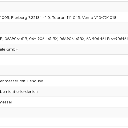
005, Pierburg 7.22184.41.0, Topran 111 045, Vemo V10-72-1018
 B, 06A906461B, 06A 906 461 BX, 06A906461BX, 6A 906 461 B,6A906461
eile GmbH
senmesser mit Gehäuse
be nicht erforderlich
messer