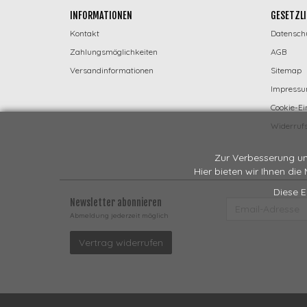
INFORMATIONEN
GESETZLI
Kontakt
Datensch
Zahlungsmöglichkeiten
AGB
Versandinformationen
Sitemap
Impress
Cookie-Ei
Widerrufs
Zur Verbesserung un
Hier bieten wir Ihnen die
Diese E
Newsletter abonnieren
EMAIL-
ADRESSE
Abmeldung jederzeit möglich
Vertrag widerrufen