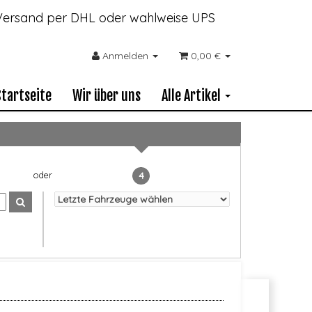
- Versand per DHL oder wahlweise UPS
Anmelden
0,00 €
Startseite
Wir über uns
Alle Artikel
4