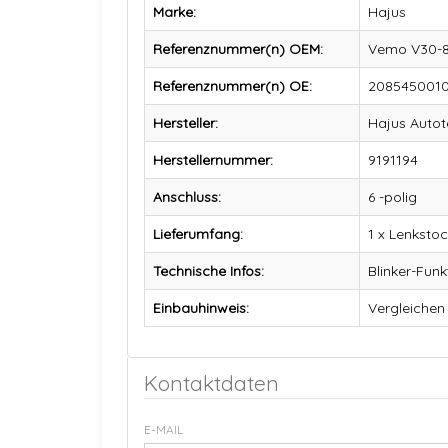
Marke:
Hajus
Referenznummer(n) OEM:
Vemo V30-80
Referenznummer(n) OE:
2085450010
Hersteller:
Hajus Auto
Herstellernummer:
9191194
Anschluss:
6 -polig
Lieferumfang:
1 x Lenkstoc
Technische Infos:
Blinker-Funk
Einbauhinweis:
Vergleichen
Kontaktdaten
E-MAIL