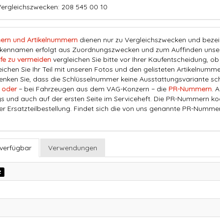
ergleichszwecken: 208 545 00 10
ern und Artikelnummern
dienen nur zu Vergleichszwecken und bezeich
nnamen erfolgt aus Zuordnungszwecken und zum Auffinden unserer
fe zu vermeiden
vergleichen Sie bitte vor Ihrer Kaufentscheidung, o
eichen Sie Ihr Teil mit unseren Fotos und den gelisteten Artikelnummer
ken Sie, dass die Schlüsselnummer keine Ausstattungsvariante schl
 oder
− bei Fahrzeugen aus dem VAG-Konzern − die
PR-Nummern
. 
s und auch auf der ersten Seite im Serviceheft. Die PR-Nummern ko
der Ersatzteilbestellung. Findet sich die von uns genannte PR-Numme
 verfügbar
Verwendungen
z