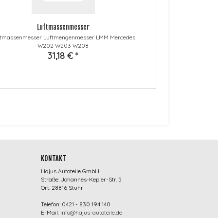
Luftmassenmesser
ftmassenmesser Luftmengenmesser LMM Mercedes
W202 W203 W208
31,18 €
*
KONTAKT
Hajus Autoteile GmbH
Straße: Johannes-Kepler-Str. 5
Ort: 28816 Stuhr
Telefon: 0421 - 830 194 140
E-Mail:
info@hajus-autoteile.de