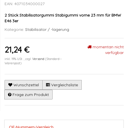
EAN:
4071034000027
2 Stück Stabilisatorgummi Stabigummi vorne 23 mm für BMW
E46 3er
Kategorie:
Stabilisator / -lagerung
momentan nicht
21,24 €
verfügbar
inkl. 19% USt. , zzgl.
Versand
(Standard--
Warenpost)
Wunschzettel
Vergleichsliste
Frage zum Produkt
OE-Nummern-Vergleich