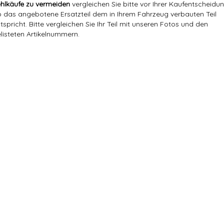
hlkäufe zu vermeiden
vergleichen Sie bitte vor Ihrer Kaufentscheidun
 das angebotene Ersatzteil dem in Ihrem Fahrzeug verbauten Teil
tspricht. Bitte vergleichen Sie Ihr Teil mit unseren Fotos und den
listeten Artikelnummern.
Versandgewicht:
0,33 Kg
Artikelgewicht:
0,29
Kg
Marke:
Hajus
Referenznummer(n) OEM:
Febi 33379, Meyle 314 615 0003, 
Referenznummer(n) OE:
3135 1 097 179, 31 35 1 097 179
Hersteller:
Hajus Autoteile GmbH
ACHTUNG:
für Fahrzeuge mit 23mm Durchmes
Herstellernummer:
4071034
Einbauposition:
Vorne,Rechts,Links
Innendurchmesser:
23mm