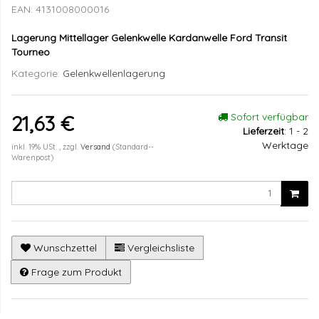
EAN:
4131008000016
Lagerung Mittellager Gelenkwelle Kardanwelle Ford Transit
Tourneo
Kategorie:
Gelenkwellenlagerung
Sofort verfügbar
21,63 €
Lieferzeit
:
1 - 2
Werktage
inkl. 19% USt. , zzgl.
Versand
(Standard--
Warenpost)
Wunschzettel
Vergleichsliste
Frage zum Produkt