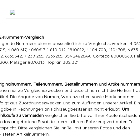
E-Nummern-Vergleich
lgende Nummern dienen ausschließlich zu Vergleichszwecken: 4 06
7 S, 4 060 617, 4060617, 1 810 012, 1810012, 4 104 708, 4104708, 6 635
2, 6635542, 7 239 265, 7239265, 95VB4826AA, Corteco 80000568, Fe
300, Metzger 8070313, Topran 302 321
iginalnummern, Teilenummern, Bestellnummern und Artikelnummern
enen nur zu Vergleichszwecken und bezeichnen nicht die Herkunft d
tikel. Die Angabe von Namen, Warenzeichen sowie Markennamen
folgt aus Zuordnungszwecken und zum Auffinden unserer Artikel. Ei
gabe in Rechnungen an Fahrzeugbesitzer ist nicht erlaubt.
Um
hlkäufe zu vermeiden
vergleichen Sie bitte vor Ihrer Kaufentscheidun
 das angebotene Ersatzteil dem in Ihrem Fahrzeug verbauten Teil
tspricht. Bitte vergleichen Sie Ihr Teil mit unseren Fotos und den
listeten Artikelnummern.