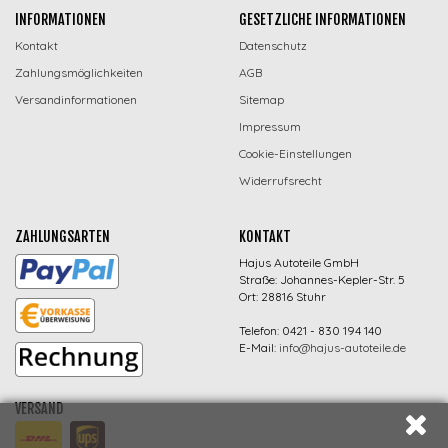
INFORMATIONEN
GESETZLICHE INFORMATIONEN
Kontakt
Datenschutz
Zahlungsmöglichkeiten
AGB
Versandinformationen
Sitemap
Impressum
Cookie-Einstellungen
Widerrufsrecht
ZAHLUNGSARTEN
KONTAKT
Hajus Autoteile GmbH
Straße: Johannes-Kepler-Str. 5
Ort: 28816 Stuhr
Telefon: 0421 - 830 194 140
E-Mail:
info@hajus-autoteile.de
VERSAND