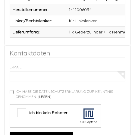
Herstellernummer:
1411006034
Links-/Rechtslenker:
für Linkslenker
Lieferumfang:
1 x Geberzylinder + 1x Nehmerzyl
Kontaktdaten
E-MAIL
ICH HABE DIE DATENSCHUTZERKLÄRUNG ZUR KENNTNIS
GENOMMEN.
(
LESEN
)
Ich bin kein Roboter.
CiNCaptcha