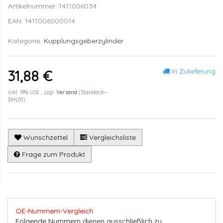
Artikelnummer:
1411006034
EAN:
1411006000014
Kategorie:
Kupplungsgeberzylinder
In Zulieferung
31,88 €
inkl. 19% USt. , zzgl.
Versand
(Standard--
DHL01)
Wunschzettel
Vergleichsliste
Frage zum Produkt
OE-Nummern-Vergleich
Folgende Nummern dienen ausschließlich zu