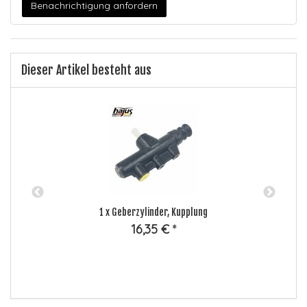
Benachrichtigung anfordern
Dieser Artikel besteht aus
1
x
Geberzylinder, Kupplung
er
16,35 €
*
N