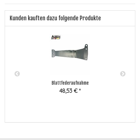
Kunden kauften dazu folgende Produkte
Blattfederaufnahme
48,53 €
*
B