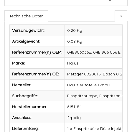
Technische Daten
Versandgewicht:
0,20 Kg
Artikelgewicht:
0,08
Kg
Referenznummer(n) OEM:
04E906036E, 04E 906 036 E, 04
Marke:
Hajus
Referenznummer(n) OE:
Metzger 0920015, Bosch 0 261 50
Hersteller:
Hajus Autoteile GmbH
Suchbegriffe:
Einspritzpumpe, Einspritzanlage, 
Herstellernummer:
6151184
Anschluss:
2-polig
Lieferumfang:
1 x Einspritzdüse Düse Injektor