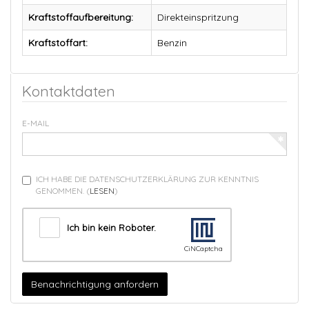
Kraftstoffaufbereitung:
Direkteinspritzung
Kraftstoffart:
Benzin
Kontaktdaten
E-MAIL
ICH HABE DIE DATENSCHUTZERKLÄRUNG ZUR KENNTNIS
GENOMMEN.
(
LESEN
)
Ich bin kein Roboter.
CiNCaptcha
Benachrichtigung anfordern