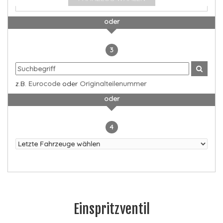
oder
3
z.B.
Eurocode
oder
Originalteilenummer
oder
4
Einspritzventil