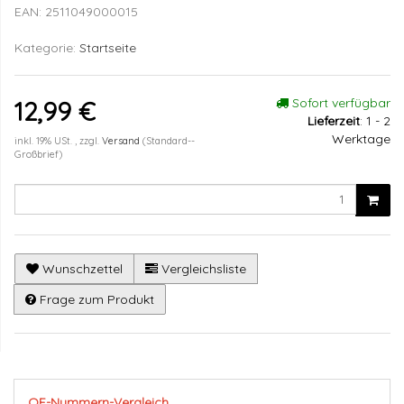
EAN:
2511049000015
Kategorie:
Startseite
Sofort verfügbar
12,99 €
Lieferzeit
:
1 - 2
Werktage
inkl. 19% USt. , zzgl.
Versand
(Standard--
Großbrief)
Wunschzettel
Vergleichsliste
Frage zum Produkt
OE-Nummern-Vergleich