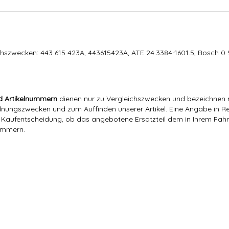
hszwecken: 443 615 423A, 443615423A, ATE 24.3384-1601.5, Bosch 0
d Artikelnummern
dienen nur zu Vergleichszwecken und bezeichnen n
ngszwecken und zum Auffinden unserer Artikel. Eine Angabe in Rec
er Kaufentscheidung, ob das angebotene Ersatzteil dem in Ihrem Fahrz
nummern.
2,59 Kg
2,44
Kg
Hajus
443 615 423A
443 615 423A,