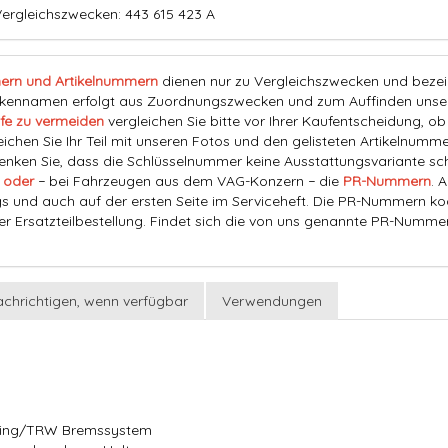
ergleichszwecken: 443 615 423 A
ern und Artikelnummern
dienen nur zu Vergleichszwecken und bezeich
nnamen erfolgt aus Zuordnungszwecken und zum Auffinden unserer
fe zu vermeiden
vergleichen Sie bitte vor Ihrer Kaufentscheidung, o
eichen Sie Ihr Teil mit unseren Fotos und den gelisteten Artikelnummer
ken Sie, dass die Schlüsselnummer keine Ausstattungsvariante schl
 oder
− bei Fahrzeugen aus dem VAG-Konzern − die
PR-Nummern
. 
s und auch auf der ersten Seite im Serviceheft. Die PR-Nummern ko
der Ersatzteilbestellung. Findet sich die von uns genannte PR-Numme
chrichtigen, wenn verfügbar
Verwendungen
rling/TRW Bremssystem