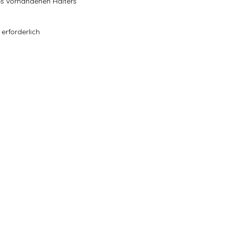
es vorhandenen Halters
 erforderlich