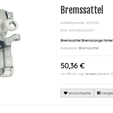
Bremssattel
Artikelnummer:
6151092
EAN:
6151092000011
Bremssattel Bremszange hinten
Kategorie:
Bremssattel
50,36 €
inkl. 19% USt. , zzgl.
Versand
(Standard--
Wunschzettel
Verglei