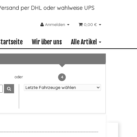
- Versand per DHL oder wahlweise UPS
Anmelden
0,00 €
Startseite
Wir über uns
Alle Artikel
4