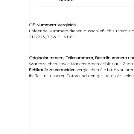
OE-Nummern-Vergleich
Folgende Nummern dienen ausschließlich zu Vergleic
2147223, TRW BHN118E
Originalnummern, Teilenummern, Bestellnummern un
Warenzeichen sowie Markennamen erfolgt aus Zuordnu
Fehlkäufe zu vermeiden
vergleichen Sie bitte vor Ihr
Ihr Teil mit unseren Fotos und den gelisteten Artikel
Versandgewicht:
Artikelgewicht:
Marke:
Referenznummer(n) OEM:
Referenznummer(n) OE: