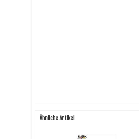
E-MAIL
ICH HABE DIE DATENSCHUTZERKLÄRUNG ZUR K
Ich bin kein Roboter.
CiNCaptcha
Benachrichtigung anfordern
Ähnliche Artikel