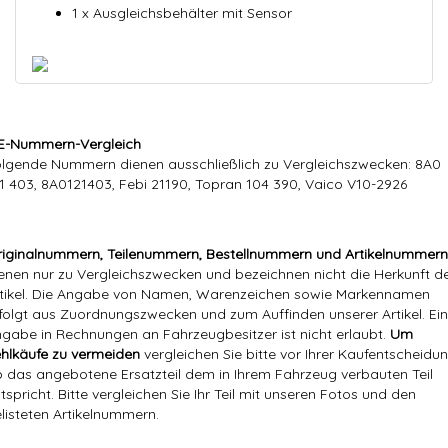
1 x Ausgleichsbehälter mit Sensor
E-Nummern-Vergleich
lgende Nummern dienen ausschließlich zu Vergleichszwecken: 8A0
1 403, 8A0121403, Febi 21190, Topran 104 390, Vaico V10-2926
iginalnummern, Teilenummern, Bestellnummern und Artikelnummern
enen nur zu Vergleichszwecken und bezeichnen nicht die Herkunft d
tikel. Die Angabe von Namen, Warenzeichen sowie Markennamen
folgt aus Zuordnungszwecken und zum Auffinden unserer Artikel. Ei
gabe in Rechnungen an Fahrzeugbesitzer ist nicht erlaubt.
Um
hlkäufe zu vermeiden
vergleichen Sie bitte vor Ihrer Kaufentscheidun
 das angebotene Ersatzteil dem in Ihrem Fahrzeug verbauten Teil
tspricht. Bitte vergleichen Sie Ihr Teil mit unseren Fotos und den
listeten Artikelnummern.