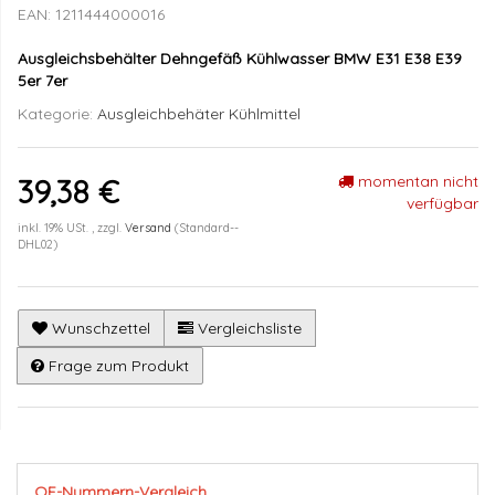
EAN:
1211444000016
Ausgleichsbehälter Dehngefäß Kühlwasser BMW E31 E38 E39
5er 7er
Kategorie:
Ausgleichbehäter Kühlmittel
momentan nicht
39,38 €
verfügbar
inkl. 19% USt. , zzgl.
Versand
(Standard--
DHL02)
Wunschzettel
Vergleichsliste
Frage zum Produkt
OE-Nummern-Vergleich