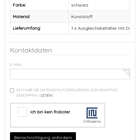
Farbe:
schwarz
Material:
Kunststoff
Lieferumfang:
1 x Ausgleichsbehälter mit Deckel
Kontaktdaten
E-MAIL
ICH HABE DIE DATENSCHUTZERKLÄRUNG ZUR KENNTNIS
GENOMMEN.
(
LESEN
)
Ich bin kein Roboter.
CiNCaptcha
Benachrichtigung anfordern